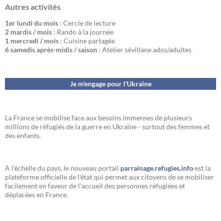
Autres activités
1er lundi du mois
: Cercle de lecture
2 mardis / mois
: Rando à la journée
1 mercredi / mois
: Cuisine partagée
6 samedis après-midis / saison
: Atelier sévillane ados/adultes
Je m'engage pour l'Ukraine
La France se mobilise face aux besoins immenses de plusieurs
millions de réfugiés de la guerre en Ukraine - surtout des femmes et
des enfants.
A l’échelle du pays, le nouveau portail
parrainage.refugies.info
est la
plateforme officielle de l'état qui permet aux citoyens de se mobiliser
facilement en faveur de l'accueil des personnes réfugiées et
déplacées en France.