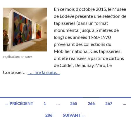
En ce mois d’octobre 2015, le Musée
de Lodève présente une sélection de
tapisseries (dans un format
monumental jusqu’à 5 mètres de
long) des années 1960-1970
provenant des collections du
Mobilier national. Ces tapisseries
explications en cours
ont été réalisées à partir de cartons
de Calder, Delaunay, Miró, Le
Corbusier…
… lire la suite…
Navigation
← PRÉCÉDENT
1
…
265
266
267
…
des
286
SUIVANT →
articles