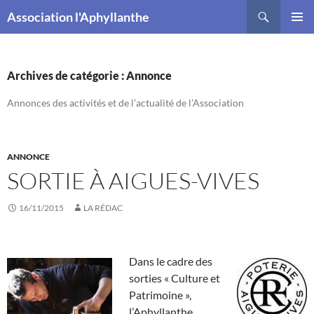
Recherche
Association l'Aphyllanthe
ALLER
MENU
AU
PRINCI
CONTENU
Archives de catégorie : Annonce
Annonces des activités et de l’actualité de l’Association
ANNONCE
SORTIE À AIGUES-VIVES
16/11/2015
LA RÉDAC
Dans le cadre des
sorties « Culture et
Patrimoine »,
l’Aphyllanthe