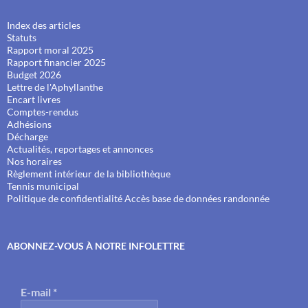
Index des articles
Statuts
Rapport moral 2025
Rapport financier 2025
Budget 2026
Lettre de l'Aphyllanthe
Encart livres
Comptes-rendus
Adhésions
Décharge
Actualités, reportages et annonces
Nos horaires
Règlement intérieur de la bibliothèque
Tennis municipal
Politique de confidentialité
Accès base de données randonnée
ABONNEZ-VOUS À NOTRE INFOLETTRE
E-mail
*