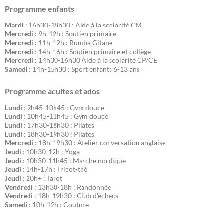
Programme enfants
Mardi
: 16h30-18h30 : Aide à la scolarité CM
Mercredi
: 9h-12h : Soutien primaire
Mercredi
: 11h-12h : Rumba Gitane
Mercredi
: 14h-16h : Soutien primaire et collège
Mercredi
: 14h30-16h30 Aide à la scolarité CP/CE
Samedi
: 14h-15h30 : Sport enfants 6-13 ans
Programme adultes et ados
Lundi
: 9h45-10h45 : Gym douce
Lundi
: 10h45-11h45 : Gym douce
Lundi
: 17h30-18h30 : Pilates
Lundi
: 18h30-19h30 : Pilates
Mercredi
: 18h-19h30 : Atelier conversation anglaise
Jeudi
: 10h30-12h : Yoga
Jeudi
: 10h30-11h45 : Marche nordique
Jeudi
: 14h-17h : Tricot-thé
Jeudi
: 20h+ : Tarot
Vendredi
: 13h30-18h : Randonnée
Vendredi
: 18h-19h30 : Club d'échecs
Samedi
: 10h-12h : Couture