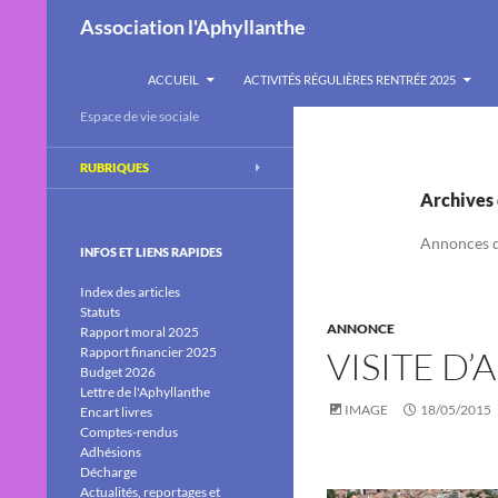
Recherche
Association l'Aphyllanthe
ALLER AU CONTENU
ACCUEIL
ACTIVITÉS RÉGULIÈRES RENTRÉE 2025
Espace de vie sociale
RUBRIQUES
Archives 
Annonces de
INFOS ET LIENS RAPIDES
Index des articles
Statuts
ANNONCE
Rapport moral 2025
Rapport financier 2025
VISITE D’
Budget 2026
Lettre de l'Aphyllanthe
IMAGE
18/05/2015
Encart livres
Comptes-rendus
Adhésions
Décharge
Actualités, reportages et