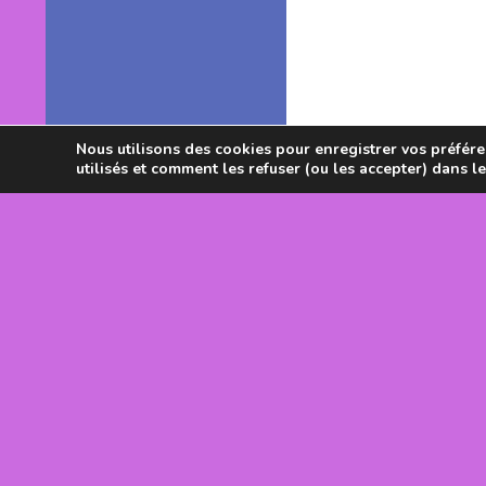
Nous utilisons des cookies pour enregistrer vos préféren
utilisés et comment les refuser (ou les accepter) dans l
Avec le souti
DRJSCS Occi