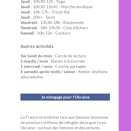
Jeudi
: 10h30-12h : Yoga
Jeudi
: 10h30-11h45 : Marche nordique
Jeudi
: 14h-17h : Tricot-thé
Jeudi
: 20h+ : Tarot
Vendredi
: 13h30-18h : Randonnée
Vendredi
: 18h-19h30 : Club d'échecs
Samedi
: 10h-12h : Couture
Autres activités
1er lundi du mois
: Cercle de lecture
2 mardis / mois
: Rando à la journée
1 mercredi / mois
: Cuisine partagée
6 samedis après-midis / saison
: Atelier sévillane
ados/adultes
Je m'engage pour l'Ukraine
La France se mobilise face aux besoins immenses
de plusieurs millions de réfugiés de la guerre en
Ukraine - surtout des femmes et des enfants.