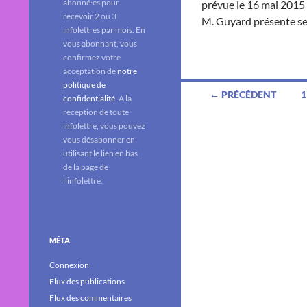
abonné·es pour
prévue le 16 mai 2015 
recevoir 2 ou 3
M. Guyard présente ses
infolettres par mois. En
vous abonnant, vous
confirmez votre
acceptation de
notre
politique de
Navigation
← PRÉCÉDENT
1
confidentialité
. A la
des
réception de toute
infolettre, vous pouvez
articles
vous désabonner en
utilisant le lien en bas
de la page de
l'infolettre.
MÉTA
Connexion
Flux des publications
Flux des commentaires