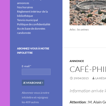
annonces
Nos horaires
Règlement intérieur de la
bibliothèque
Tennis municipal
Politique de confidentialité
Accès base de données
Arles : les arènes
randonnée
ABONNEZ-VOUS À NOTRE
INFOLETTRE
ANNONCE
CAFÉ-PH
E-mail
*
29/04/2015
LA RÉD
Information arrivée l
Abonnez-vous à notre
infolettre et rejoignez
Attention
: M. Alain G
les 409 autres