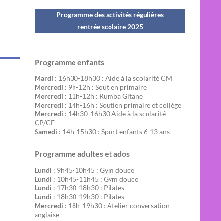
Programme des activités régulières
rentrée scolaire 202
5
Programme enfants
Mardi
: 16h30-18h30 : Aide à la scolarité CM
Mercredi
: 9h-12h : Soutien primaire
Mercredi
: 11h-12h : Rumba Gitane
Mercredi
: 14h-16h : Soutien primaire et collège
Mercredi
: 14h30-16h30 Aide à la scolarité
CP/CE
Samedi
: 14h-15h30 : Sport enfants 6-13 ans
Programme adultes et ados
Lundi
: 9h45-10h45 : Gym douce
Lundi
: 10h45-11h45 : Gym douce
Lundi
: 17h30-18h30 : Pilates
Lundi
: 18h30-19h30 : Pilates
Mercredi
: 18h-19h30 : Atelier conversation
anglaise