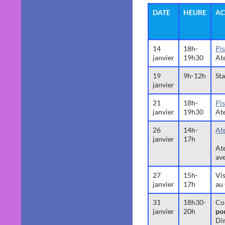
DATE
HEURE
AC
14
18h-
Pis
janvier
19h30
Ate
19
9h-12h
St
janvier
21
18h-
Pis
janvier
19h30
Ate
26
14h-
At
janvier
17h
At
ave
27
15h-
Vi
janvier
17h
au 
31
18h30-
Co
janvier
20h
pou
Dir