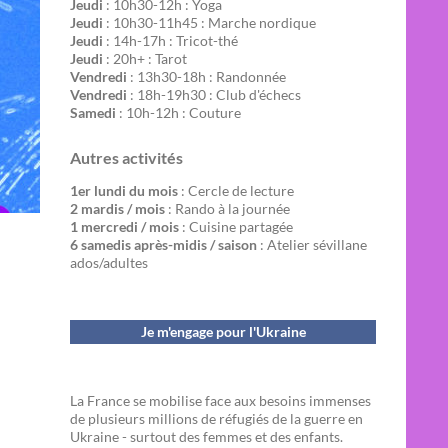
Jeudi
: 10h30-12h : Yoga
Jeudi
: 10h30-11h45 : Marche nordique
Jeudi
: 14h-17h : Tricot-thé
Jeudi
: 20h+ : Tarot
Vendredi
: 13h30-18h : Randonnée
Vendredi
: 18h-19h30 : Club d'échecs
Samedi
: 10h-12h : Couture
Autres activités
1er lundi du mois
: Cercle de lecture
2 mardis / mois
: Rando à la journée
1 mercredi / mois
: Cuisine partagée
6 samedis après-midis / saison
: Atelier sévillane
ados/adultes
Je m'engage pour l'Ukraine
La France se mobilise face aux besoins immenses
de plusieurs millions de réfugiés de la guerre en
Ukraine - surtout des femmes et des enfants.