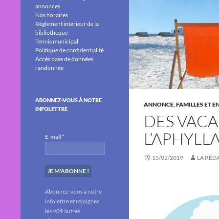
annonces
Nos horaires
Règlement intérieur de la
bibliothèque
Tennis municipal
Politique de confidentialité
Accès base de données
randonnée
ABONNEZ-VOUS À NOTRE
ANNONCE
,
FAMILLES ET E
INFOLETTRE
DES VACA
L’APHYLL
E-mail
*
15/02/2019
LA RÉD
Abonnez-vous à notre
infolettre et rejoignez
les 409 autres