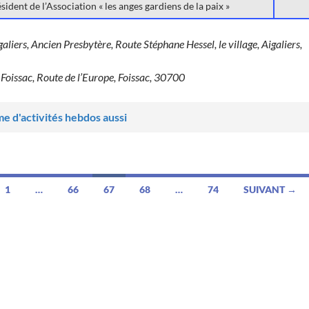
sident de l’Association « les anges gardiens de la paix »
igaliers, Ancien Presbytère, Route Stéphane Hessel, le village, Aigaliers,
Foissac, Route de l’Europe, Foissac, 30700
e d'activités hebdos aussi
1
…
66
67
68
…
74
SUIVANT →