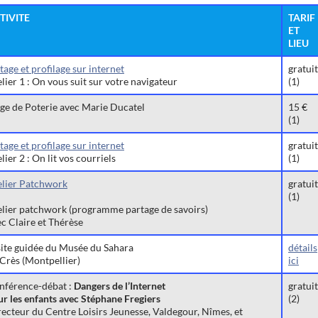
TIVITE
TARIF
ET
LIEU
tage et profilage sur internet
gratuit
lier 1 : On vous suit sur votre navigateur
(1)
age de Poterie avec Marie Ducatel
15 €
(1)
tage et profilage sur internet
gratuit
lier 2 : On lit vos courriels
(1)
elier Patchwork
gratuit
(1)
elier patchwork (programme partage de savoirs)
c Claire et Thérèse
site guidée du Musée du Sahara
détails
Crès (Montpellier)
ici
nférence-débat :
Dangers de l’Internet
gratuit
r les enfants avec Stéphane Fregiers
(2)
ecteur du Centre Loisirs Jeunesse, Valdegour, Nîmes, et