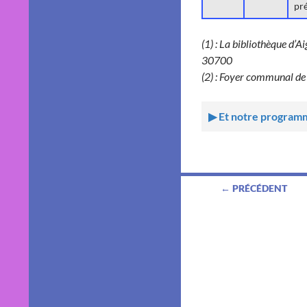
pré
(1) : La bibliothèque d’A
30700
(2) : Foyer communal de 
Et notre programm
Navigation
← PRÉCÉDENT
des
articles