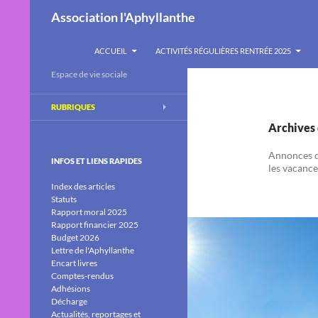
Recherche
Association l'Aphyllanthe
ALLER AU CONTENU
ACCUEIL
ACTIVITÉS RÉGULIÈRES RENTRÉE 2025
Espace de vie sociale
RUBRIQUES
Archives 
Annonces de
INFOS ET LIENS RAPIDES
les vacance
Index des articles
Statuts
Rapport moral 2025
Rapport financier 2025
Budget 2026
Lettre de l'Aphyllanthe
Encart livres
Comptes-rendus
Adhésions
Décharge
Actualités, reportages et