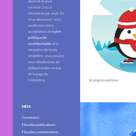
abonné·es pour
recevoir 2 ou 3
infolettres par mois. En
vous abonnant, vous
confirmez votre
acceptation de
notre
politique de
confidentialité
. A la
réception de toute
infolettre, vous pouvez
vous désabonner en
utilisant le lien en bas
de la page de
l'infolettre.
le pingouin patineur
MÉTA
Connexion
Flux des publications
Flux des commentaires