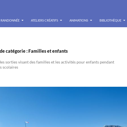
RANDONNÉE
ATELIERS CRÉATIFS
ANIMATIONS
BIBLIOTHÈQUE
de catégorie : Familles et enfants
s sorties visant des familles et les activités pour enfants pendant
s scolaires