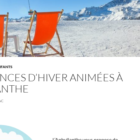
NFANTS
NCES D’HIVER ANIMÉES À
ANTHE
AC
L’Aphyllanthe vous propose de