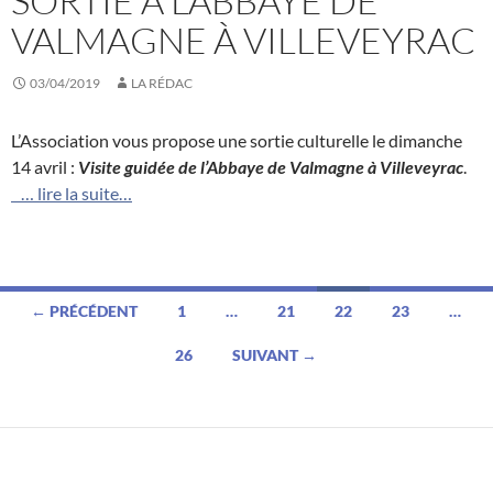
SORTIE À L’ABBAYE DE
VALMAGNE À VILLEVEYRAC
03/04/2019
LA RÉDAC
L’Association vous propose une sortie culturelle le dimanche
14 avril :
Visite guidée de l’Abbaye de Valmagne à Villeveyrac
.
… lire la suite…
Navigation
← PRÉCÉDENT
1
…
21
22
23
…
des
26
SUIVANT →
articles