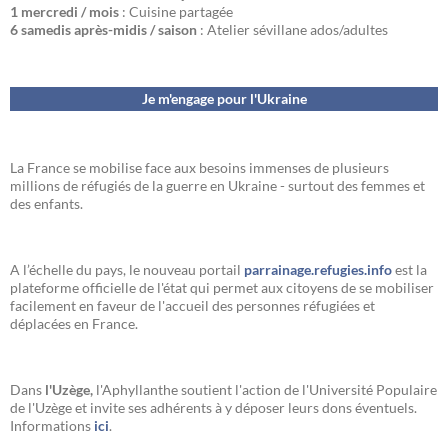
1 mercredi / mois
: Cuisine partagée
6 samedis après-midis / saison
: Atelier sévillane ados/adultes
Je m'engage pour l'Ukraine
La France se mobilise face aux besoins immenses de plusieurs
millions de réfugiés de la guerre en Ukraine - surtout des femmes et
des enfants.
A l’échelle du pays, le nouveau portail
parrainage.refugies.info
est la
plateforme officielle de l'état qui permet aux citoyens de se mobiliser
facilement en faveur de l'accueil des personnes réfugiées et
déplacées en France.
Dans
l'Uzège,
l'Aphyllanthe soutient l'action de l'Université Populaire
de l'Uzège et invite ses adhérents à y déposer leurs dons éventuels.
Informations
ici
.