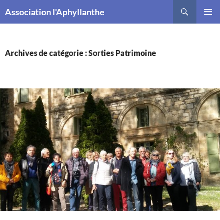
Recherche
Association l'Aphyllanthe
ALLER
MENU
AU
PRINCI
CONTENU
Archives de catégorie : Sorties Patrimoine