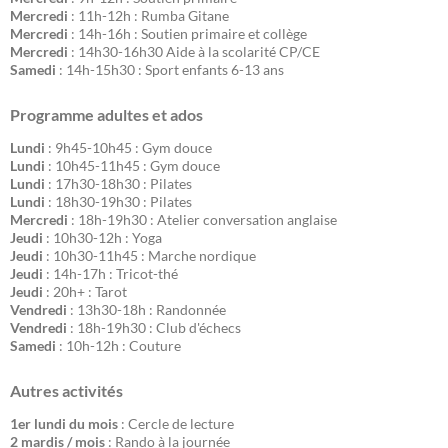
Mercredi
: 11h-12h : Rumba Gitane
Mercredi
: 14h-16h : Soutien primaire et collège
Mercredi
: 14h30-16h30 Aide à la scolarité CP/CE
Samedi
: 14h-15h30 : Sport enfants 6-13 ans
Programme adultes et ados
Lundi
: 9h45-10h45 : Gym douce
Lundi
: 10h45-11h45 : Gym douce
Lundi
: 17h30-18h30 : Pilates
Lundi
: 18h30-19h30 : Pilates
Mercredi
: 18h-19h30 : Atelier conversation anglaise
Jeudi
: 10h30-12h : Yoga
Jeudi
: 10h30-11h45 : Marche nordique
Jeudi
: 14h-17h : Tricot-thé
Jeudi
: 20h+ : Tarot
Vendredi
: 13h30-18h : Randonnée
Vendredi
: 18h-19h30 : Club d'échecs
Samedi
: 10h-12h : Couture
Autres activités
1er lundi du mois
: Cercle de lecture
2 mardis / mois
: Rando à la journée