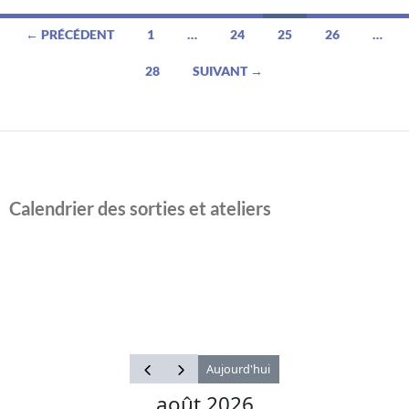
Navigation
← PRÉCÉDENT
1
…
24
25
26
…
des
28
SUIVANT →
articles
Calendrier des sorties et ateliers