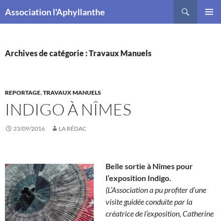
Recherche
Association l'Aphyllanthe
ALLER
MENU
AU
PRINCI
CONTENU
Archives de catégorie : Travaux Manuels
REPORTAGE
,
TRAVAUX MANUELS
INDIGO À NÎMES
23/09/2016
LA RÉDAC
Belle sortie à Nîmes pour
l’exposition Indigo.
(L’Association a pu profiter d’une
visite guidée conduite par la
créatrice de l’exposition, Catherine