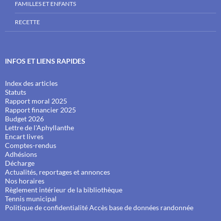
FAMILLES ET ENFANTS
RECETTE
INFOS ET LIENS RAPIDES
Index des articles
Statuts
Rapport moral 2025
Rapport financier 2025
Budget 2026
Lettre de l'Aphyllanthe
Encart livres
Comptes-rendus
Adhésions
Décharge
Actualités, reportages et annonces
Nos horaires
Règlement intérieur de la bibliothèque
Tennis municipal
Politique de confidentialité
Accès base de données randonnée