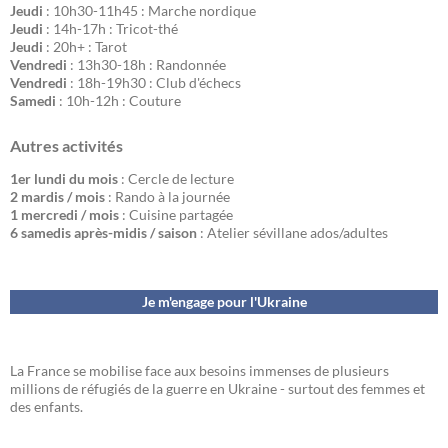
Jeudi
: 10h30-11h45 : Marche nordique
Jeudi
: 14h-17h : Tricot-thé
Jeudi
: 20h+ : Tarot
Vendredi
: 13h30-18h : Randonnée
Vendredi
: 18h-19h30 : Club d'échecs
Samedi
: 10h-12h : Couture
Autres activités
1er lundi du mois
: Cercle de lecture
2 mardis / mois
: Rando à la journée
1 mercredi / mois
: Cuisine partagée
6 samedis après-midis / saison
: Atelier sévillane ados/adultes
Je m'engage pour l'Ukraine
La France se mobilise face aux besoins immenses de plusieurs
millions de réfugiés de la guerre en Ukraine - surtout des femmes et
des enfants.