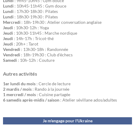
Lundi
: 9h45-10h45 : Gym douce
Lundi
: 10h45-11h45 : Gym douce
Lundi
: 17h30-18h30 : Pilates
Lundi
: 18h30-19h30 : Pilates
Mercredi
: 18h-19h30 : Atelier conversation anglaise
Jeudi
: 10h30-12h : Yoga
Jeudi
: 10h30-11h45 : Marche nordique
Jeudi
: 14h-17h : Tricot-thé
Jeudi
: 20h+ : Tarot
Vendredi
: 13h30-18h : Randonnée
Vendredi
: 18h-19h30 : Club d'échecs
Samedi
: 10h-12h : Couture
Autres activités
1er lundi du mois
: Cercle de lecture
2 mardis / mois
: Rando à la journée
1 mercredi / mois
: Cuisine partagée
6 samedis après-midis / saison
: Atelier sévillane ados/adultes
Je m'engage pour l'Ukraine