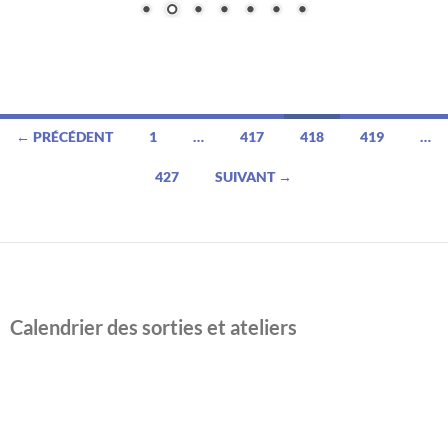
Navigation
← PRÉCÉDENT
1
…
417
418
419
…
des
427
SUIVANT →
articles
Calendrier des sorties et ateliers