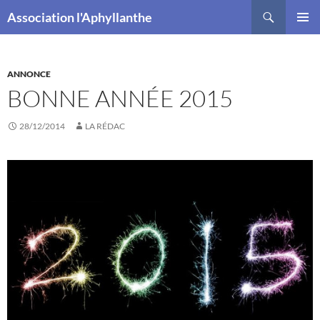
Recherche
Association l'Aphyllanthe
ALLER
MENU
AU
PRINCI
CONTENU
ANNONCE
BONNE ANNÉE 2015
28/12/2014
LA RÉDAC