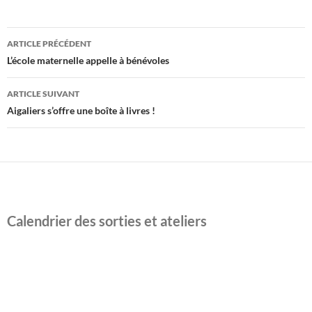
Navigation
ARTICLE PRÉCÉDENT
des
L’école maternelle appelle à bénévoles
articles
ARTICLE SUIVANT
Aigaliers s’offre une boîte à livres !
Calendrier des sorties et ateliers