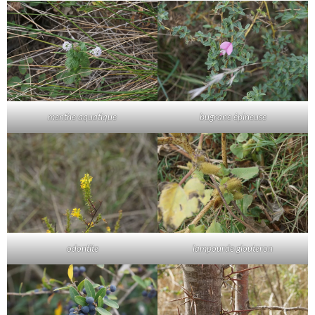
menthe aquatique
bugrane épineuse
odontite
lampourde glouteron