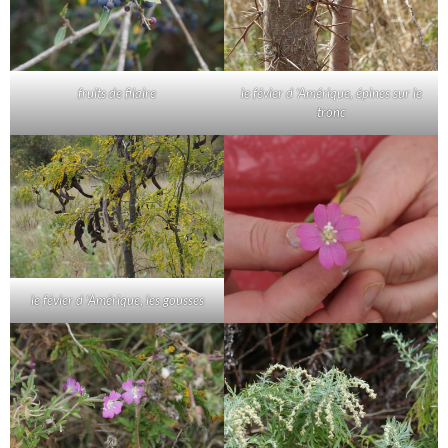
fruits de filaire
le févier d ‘Amérique, épines sur le
tronc
le févier d ‘Amérique, les gousses