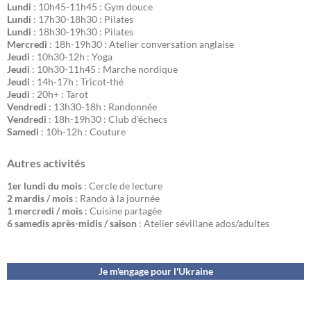
Lundi
: 10h45-11h45 : Gym douce
Lundi
: 17h30-18h30 : Pilates
Lundi
: 18h30-19h30 : Pilates
Mercredi
: 18h-19h30 : Atelier conversation anglaise
Jeudi
: 10h30-12h : Yoga
Jeudi
: 10h30-11h45 : Marche nordique
Jeudi
: 14h-17h : Tricot-thé
Jeudi
: 20h+ : Tarot
Vendredi
: 13h30-18h : Randonnée
Vendredi
: 18h-19h30 : Club d'échecs
Samedi
: 10h-12h : Couture
Autres activités
1er lundi du mois
: Cercle de lecture
2 mardis / mois
: Rando à la journée
1 mercredi / mois
: Cuisine partagée
6 samedis après-midis / saison
: Atelier sévillane ados/adultes
Je m'engage pour l'Ukraine