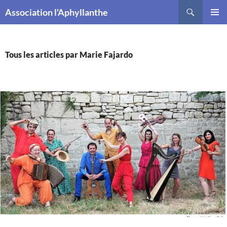
Recherche
Association l'Aphyllanthe
ALLER
MENU
AU
PRINCI
CONTENU
Tous les articles par Marie Fajardo