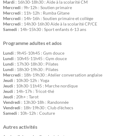
Mardi
: 16h30-18h30 : Aide à la scolarité CM
Mercredi
: 9h-12h : Soutien primaire
Mercredi
: 11h-12h : Rumba Gitane
Mercredi
: 14h-16h : Soutien primaire et collège
Mercredi
: 14h30-16h30 Aide à la scolarité CP/CE
Samedi
: 14h-15h30 : Sport enfants 6-13 ans
Programme adultes et ados
Lundi
: 9h45-10h45 : Gym douce
Lundi
: 10h45-11h45 : Gym douce
Lundi
: 17h30-18h30 : Pilates
Lundi
: 18h30-19h30 : Pilates
Mercredi
: 18h-19h30 : Atelier conversation anglaise
Jeudi
: 10h30-12h : Yoga
Jeudi
: 10h30-11h45 : Marche nordique
Jeudi
: 14h-17h : Tricot-thé
Jeudi
: 20h+ : Tarot
Vendredi
: 13h30-18h : Randonnée
Vendredi
: 18h-19h30 : Club d'échecs
Samedi
: 10h-12h : Couture
Autres activités