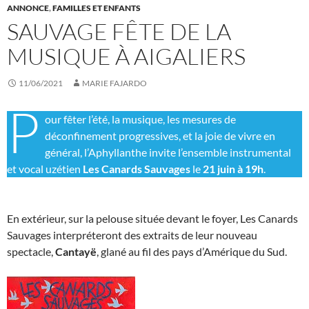
ANNONCE
,
FAMILLES ET ENFANTS
SAUVAGE FÊTE DE LA
MUSIQUE À AIGALIERS
11/06/2021
MARIE FAJARDO
P
our fêter l’été, la musique, les mesures de
déconfinement progressives, et la joie de vivre en
général, l’Aphyllanthe invite l’ensemble instrumental
et vocal uzétien
Les Canards Sauvages
le
21 juin à 19h
.
En extérieur, sur la pelouse située devant le foyer, Les Canards
Sauvages interpréteront des extraits de leur nouveau
spectacle,
Cantayë
, glané au fil des pays d’Amérique du Sud.