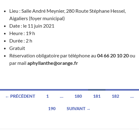
Lieu : Salle André Meynier, 280 Route Stéphane Hessel,
Aigaliers (foyer municipal)
Date : le 11 juin 2021
Heure : 19 h
Durée : 2 h
Gratuit
Réservation obligatoire par téléphone au
04 66 20 10 20
ou
par mail
aphyllanthe@orange.fr
Navigation
← PRÉCÉDENT
1
…
180
181
182
…
des
190
SUIVANT →
articles