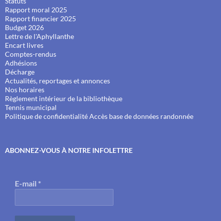
Statuts
Rapport moral 2025
Rapport financier 2025
Budget 2026
Lettre de l'Aphyllanthe
Encart livres
Comptes-rendus
Adhésions
Décharge
Actualités, reportages et annonces
Nos horaires
Règlement intérieur de la bibliothèque
Tennis municipal
Politique de confidentialité
Accès base de données randonnée
ABONNEZ-VOUS À NOTRE INFOLETTRE
E-mail
*