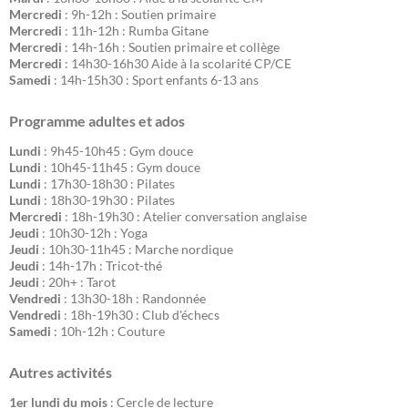
Mercredi
: 9h-12h : Soutien primaire
Mercredi
: 11h-12h : Rumba Gitane
Mercredi
: 14h-16h : Soutien primaire et collège
Mercredi
: 14h30-16h30 Aide à la scolarité CP/CE
Samedi
: 14h-15h30 : Sport enfants 6-13 ans
Programme adultes et ados
Lundi
: 9h45-10h45 : Gym douce
Lundi
: 10h45-11h45 : Gym douce
Lundi
: 17h30-18h30 : Pilates
Lundi
: 18h30-19h30 : Pilates
Mercredi
: 18h-19h30 : Atelier conversation anglaise
Jeudi
: 10h30-12h : Yoga
Jeudi
: 10h30-11h45 : Marche nordique
Jeudi
: 14h-17h : Tricot-thé
Jeudi
: 20h+ : Tarot
Vendredi
: 13h30-18h : Randonnée
Vendredi
: 18h-19h30 : Club d'échecs
Samedi
: 10h-12h : Couture
Autres activités
1er lundi du mois
: Cercle de lecture