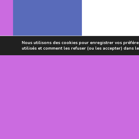
Nous utilisons des cookies pour enregistrer vos préféren
utilisés et comment les refuser (ou les accepter) dans l
Avec le souti
DRJSCS Occi