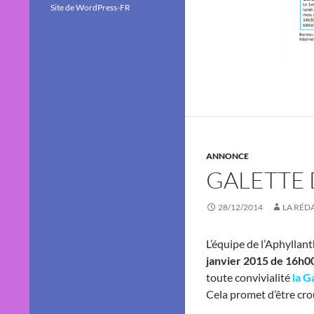
Site de WordPress-FR
ANNONCE
GALETTE 
28/12/2014
LA RÉD
L’équipe de l’Aphyllan
janvier 2015 de 16h00
toute convivialité
la G
Cela promet d’être crou