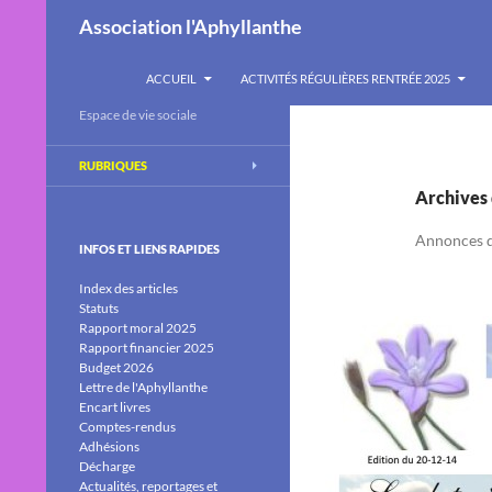
Recherche
Association l'Aphyllanthe
ALLER AU CONTENU
ACCUEIL
ACTIVITÉS RÉGULIÈRES RENTRÉE 2025
Espace de vie sociale
RUBRIQUES
Archives 
Annonces de
INFOS ET LIENS RAPIDES
Index des articles
Statuts
Rapport moral 2025
Rapport financier 2025
Budget 2026
Lettre de l'Aphyllanthe
Encart livres
Comptes-rendus
Adhésions
Décharge
Actualités, reportages et