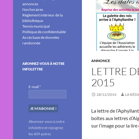
annonces
Nos horaires
Règlement intérieur de la
bibliothèque
Tennis municipal
Politique de confidentialité
Accès base de données
randonnée
ANNONCE
ABONNEZ-VOUS À NOTRE
LETTRE D
INFOLETTRE
2015
E-mail
*
28/12/2014
LA RÉD
La lettre de l’Aphyllan
boîtes aux lettres d’Ai
Abonnez-vous à notre
sur l’image pour la lir
infolettre et rejoignez
les 409 autres