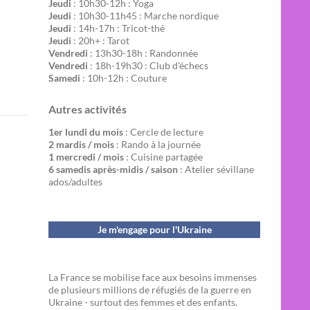
Jeudi
: 10h30-12h : Yoga
Jeudi
: 10h30-11h45 : Marche nordique
Jeudi
: 14h-17h : Tricot-thé
Jeudi
: 20h+ : Tarot
Vendredi
: 13h30-18h : Randonnée
Vendredi
: 18h-19h30 : Club d'échecs
Samedi
: 10h-12h : Couture
Autres activités
1er lundi du mois
: Cercle de lecture
2 mardis / mois
: Rando à la journée
1 mercredi / mois
: Cuisine partagée
6 samedis après-midis / saison
: Atelier sévillane
ados/adultes
Je m'engage pour l'Ukraine
La France se mobilise face aux besoins immenses
de plusieurs millions de réfugiés de la guerre en
Ukraine - surtout des femmes et des enfants.