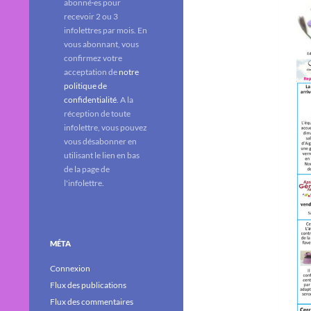
abonné·es pour
recevoir 2 ou 3
infolettres par mois. En
vous abonnant, vous
confirmez votre
acceptation de
notre
politique de
confidentialité
. A la
réception de toute
infolettre, vous pouvez
vous désabonner en
utilisant le lien en bas
de la page de
l'infolettre.
MÉTA
Connexion
Flux des publications
Flux des commentaires