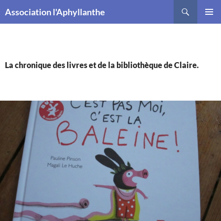
Recherche
Association l'Aphyllanthe
ALLER
MENU
AU
PRINCI
CONTENU
La chronique des livres et de la bibliothèque de Claire.