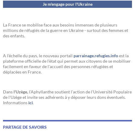
Je m'engage pour l'Ukraine
La France se mobilise face aux besoins immenses de plusieurs
millions de réfugiés de la guerre en Ukraine - surtout des femmes et
des enfants.
A l’échelle du pays, le nouveau portail
parrainage.refugies.info
est la
plateforme officielle de l'état qui permet aux citoyens de se mobiliser
facilement en faveur de l'accueil des personnes réfugiées et
déplacées en France.
Dans
l'Uzège,
l'Aphyllanthe soutient l'action de l'Université Populaire
de l'Uzège et invite ses adhérents à y déposer leurs dons éventuels.
Informations
ici
.
PARTAGE DE SAVOIRS