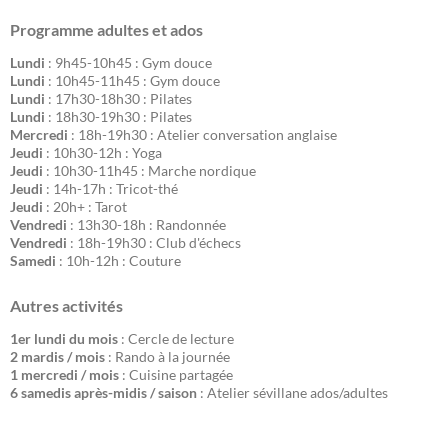
Programme adultes et ados
Lundi
: 9h45-10h45 : Gym douce
Lundi
: 10h45-11h45 : Gym douce
Lundi
: 17h30-18h30 : Pilates
Lundi
: 18h30-19h30 : Pilates
Mercredi
: 18h-19h30 : Atelier conversation anglaise
Jeudi
: 10h30-12h : Yoga
Jeudi
: 10h30-11h45 : Marche nordique
Jeudi
: 14h-17h : Tricot-thé
Jeudi
: 20h+ : Tarot
Vendredi
: 13h30-18h : Randonnée
Vendredi
: 18h-19h30 : Club d'échecs
Samedi
: 10h-12h : Couture
Autres activités
1er lundi du mois
: Cercle de lecture
2 mardis / mois
: Rando à la journée
1 mercredi / mois
: Cuisine partagée
6 samedis après-midis / saison
: Atelier sévillane ados/adultes