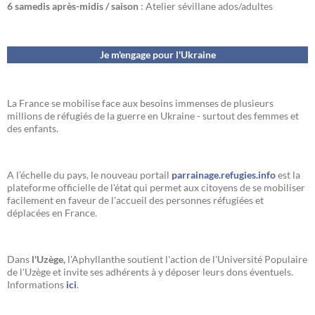
6 samedis après-midis / saison
: Atelier sévillane ados/adultes
Je m'engage pour l'Ukraine
La France se mobilise face aux besoins immenses de plusieurs
millions de réfugiés de la guerre en Ukraine - surtout des femmes et
des enfants.
A l’échelle du pays, le nouveau portail
parrainage.refugies.info
est la
plateforme officielle de l'état qui permet aux citoyens de se mobiliser
facilement en faveur de l'accueil des personnes réfugiées et
déplacées en France.
Dans
l'Uzège,
l'Aphyllanthe soutient l'action de l'Université Populaire
de l'Uzège et invite ses adhérents à y déposer leurs dons éventuels.
Informations
ici
.