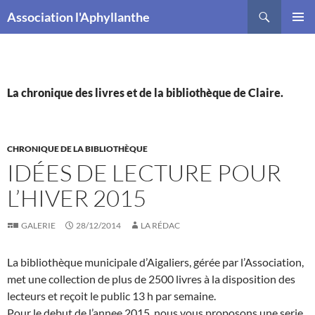
Recherche
Association l'Aphyllanthe
ALLER
MENU
AU
PRINCI
CONTENU
La chronique des livres et de la bibliothèque de Claire.
CHRONIQUE DE LA BIBLIOTHÈQUE
IDÉES DE LECTURE POUR
L’HIVER 2015
GALERIE
28/12/2014
LA RÉDAC
La bibliothèque municipale d’Aigaliers, gérée par l’Association,
met une collection de plus de 2500 livres à la disposition des
lecteurs et reçoit le public 13 h par semaine.
Pour le debut de l’annee 2015, nous vous proposons une serie