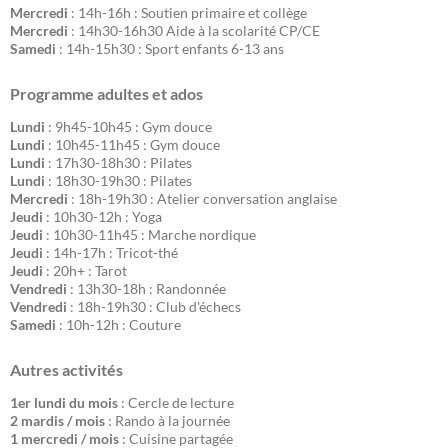
Mercredi
: 14h-16h : Soutien primaire et collège
Mercredi
: 14h30-16h30 Aide à la scolarité CP/CE
Samedi
: 14h-15h30 : Sport enfants 6-13 ans
Programme adultes et ados
Lundi
: 9h45-10h45 : Gym douce
Lundi
: 10h45-11h45 : Gym douce
Lundi
: 17h30-18h30 : Pilates
Lundi
: 18h30-19h30 : Pilates
Mercredi
: 18h-19h30 : Atelier conversation anglaise
Jeudi
: 10h30-12h : Yoga
Jeudi
: 10h30-11h45 : Marche nordique
Jeudi
: 14h-17h : Tricot-thé
Jeudi
: 20h+ : Tarot
Vendredi
: 13h30-18h : Randonnée
Vendredi
: 18h-19h30 : Club d'échecs
Samedi
: 10h-12h : Couture
Autres activités
1er lundi du mois
: Cercle de lecture
2 mardis / mois
: Rando à la journée
1 mercredi / mois
: Cuisine partagée