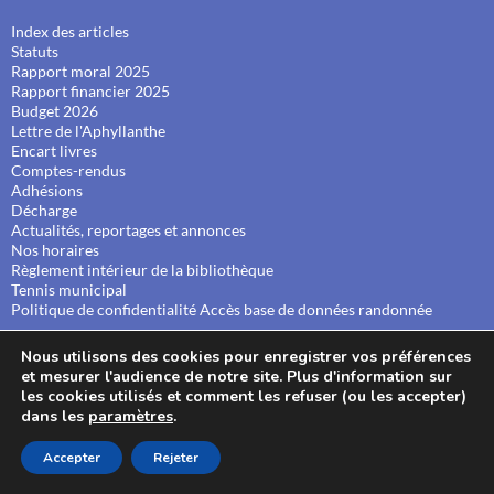
Index des articles
Statuts
Rapport moral 2025
Rapport financier 2025
Budget 2026
Lettre de l'Aphyllanthe
Encart livres
Comptes-rendus
Adhésions
Décharge
Actualités, reportages et annonces
Nos horaires
Règlement intérieur de la bibliothèque
Tennis municipal
Politique de confidentialité
Accès base de données randonnée
Nous utilisons des cookies pour enregistrer vos préférences
et mesurer l'audience de notre site. Plus d'information sur
ABONNEZ-VOUS À NOTRE INFOLETTRE
les cookies utilisés et comment les refuser (ou les accepter)
dans les
paramètres
.
Accepter
Rejeter
E-mail
*