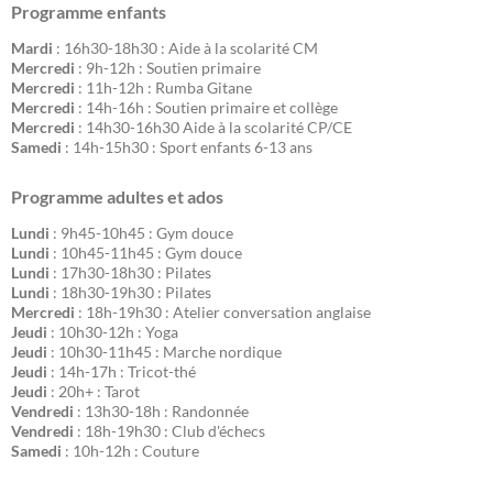
Programme enfants
Mardi
: 16h30-18h30 : Aide à la scolarité CM
Mercredi
: 9h-12h : Soutien primaire
Mercredi
: 11h-12h : Rumba Gitane
Mercredi
: 14h-16h : Soutien primaire et collège
Mercredi
: 14h30-16h30 Aide à la scolarité CP/CE
Samedi
: 14h-15h30 : Sport enfants 6-13 ans
Programme adultes et ados
Lundi
: 9h45-10h45 : Gym douce
Lundi
: 10h45-11h45 : Gym douce
Lundi
: 17h30-18h30 : Pilates
Lundi
: 18h30-19h30 : Pilates
Mercredi
: 18h-19h30 : Atelier conversation anglaise
Jeudi
: 10h30-12h : Yoga
Jeudi
: 10h30-11h45 : Marche nordique
Jeudi
: 14h-17h : Tricot-thé
Jeudi
: 20h+ : Tarot
Vendredi
: 13h30-18h : Randonnée
Vendredi
: 18h-19h30 : Club d'échecs
Samedi
: 10h-12h : Couture