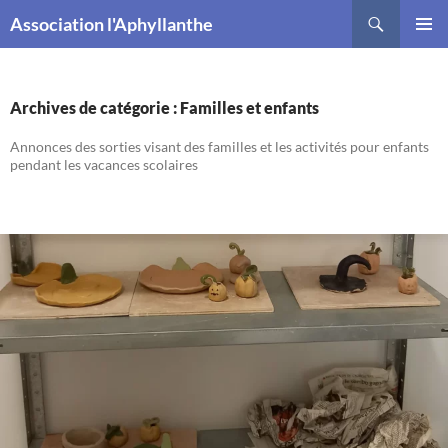
Recherche
Association l'Aphyllanthe
ALLER
MENU
AU
PRINCI
CONTENU
Archives de catégorie : Familles et enfants
Annonces des sorties visant des familles et les activités pour enfants
pendant les vacances scolaires