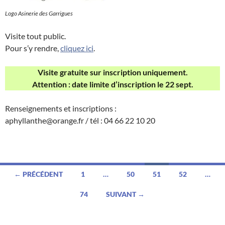
Logo Asinerie des Garrigues
Visite tout public.
Pour s’y rendre,
cliquez ici
.
Visite gratuite sur inscription uniquement.
Attention : date limite d’inscription le 22 sept.
Renseignements et inscriptions :
aphyllanthe@orange.fr / tél : 04 66 22 10 20
Navigation
← PRÉCÉDENT
1
…
50
51
52
…
des
74
SUIVANT →
articles