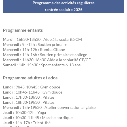
Programme des activités régulières
rentrée scolaire 202
5
Programme enfants
Mardi
: 16h30-18h30 : Aide à la scolarité CM
Mercredi
: 9h-12h : Soutien primaire
Mercredi
: 11h-12h : Rumba Gitane
Mercredi
: 14h-16h : Soutien primaire et collège
Mercredi
: 14h30-16h30 Aide à la scolarité CP/CE
Samedi
: 14h-15h30 : Sport enfants 6-13 ans
Programme adultes et ados
Lundi
: 9h45-10h45 : Gym douce
Lundi
: 10h45-11h45 : Gym douce
Lundi
: 17h30-18h30 : Pilates
Lundi
: 18h30-19h30 : Pilates
Mercredi
: 18h-19h30 : Atelier conversation anglaise
Jeudi
: 10h30-12h : Yoga
Jeudi
: 10h30-11h45 : Marche nordique
Jeudi
: 14h-17h : Tricot-thé