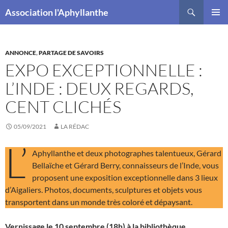
Recherche
Association l'Aphyllanthe
ALLER
MENU
AU
PRINCI
CONTENU
ANNONCE
,
PARTAGE DE SAVOIRS
EXPO EXCEPTIONNELLE :
L’INDE : DEUX REGARDS,
CENT CLICHÉS
05/09/2021
LA RÉDAC
L’
Aphyllanthe et deux photographes talentueux, Gérard
Bellaïche et Gérard Berry, connaisseurs de l’Inde, vous
proposent une exposition exceptionnelle dans 3 lieux
d’Aigaliers. Photos, documents, sculptures et objets vous
transportent dans un monde très coloré et dépaysant.
Vernissage le 10 septembre (18h) à la bibliothèque