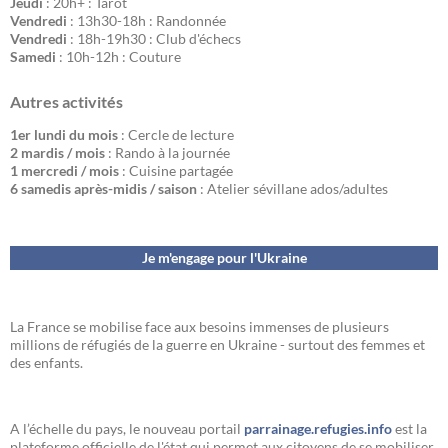
Jeudi
: 20h+ : Tarot
Vendredi
: 13h30-18h : Randonnée
Vendredi
: 18h-19h30 : Club d'échecs
Samedi
: 10h-12h : Couture
Autres activités
1er lundi du mois
: Cercle de lecture
2 mardis / mois
: Rando à la journée
1 mercredi / mois
: Cuisine partagée
6 samedis après-midis / saison
: Atelier sévillane ados/adultes
Je m'engage pour l'Ukraine
La France se mobilise face aux besoins immenses de plusieurs
millions de réfugiés de la guerre en Ukraine - surtout des femmes et
des enfants.
A l’échelle du pays, le nouveau portail
parrainage.refugies.info
est la
plateforme officielle de l'état qui permet aux citoyens de se mobiliser