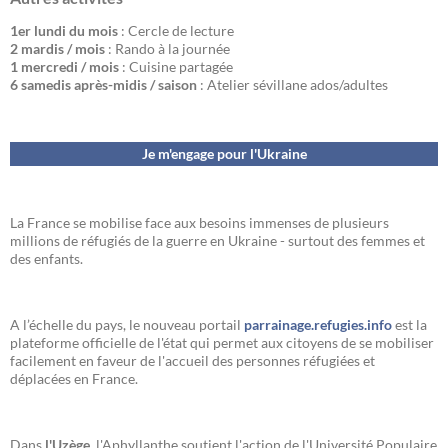
1er lundi du mois
: Cercle de lecture
2 mardis / mois
: Rando à la journée
1 mercredi / mois
: Cuisine partagée
6 samedis après-midis / saison
: Atelier sévillane ados/adultes
Je m'engage pour l'Ukraine
La France se mobilise face aux besoins immenses de plusieurs
millions de réfugiés de la guerre en Ukraine - surtout des femmes et
des enfants.
A l’échelle du pays, le nouveau portail
parrainage.refugies.info
est la
plateforme officielle de l'état qui permet aux citoyens de se mobiliser
facilement en faveur de l'accueil des personnes réfugiées et
déplacées en France.
Dans
l'Uzège,
l'Aphyllanthe soutient l'action de l'Université Populaire