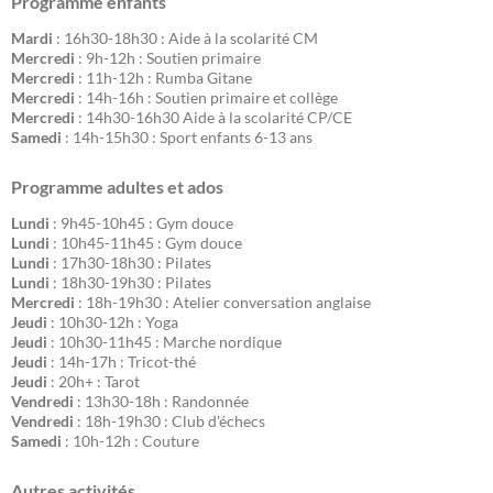
Programme enfants
Mardi
: 16h30-18h30 : Aide à la scolarité CM
Mercredi
: 9h-12h : Soutien primaire
Mercredi
: 11h-12h : Rumba Gitane
Mercredi
: 14h-16h : Soutien primaire et collège
Mercredi
: 14h30-16h30 Aide à la scolarité CP/CE
Samedi
: 14h-15h30 : Sport enfants 6-13 ans
Programme adultes et ados
Lundi
: 9h45-10h45 : Gym douce
Lundi
: 10h45-11h45 : Gym douce
Lundi
: 17h30-18h30 : Pilates
Lundi
: 18h30-19h30 : Pilates
Mercredi
: 18h-19h30 : Atelier conversation anglaise
Jeudi
: 10h30-12h : Yoga
Jeudi
: 10h30-11h45 : Marche nordique
Jeudi
: 14h-17h : Tricot-thé
Jeudi
: 20h+ : Tarot
Vendredi
: 13h30-18h : Randonnée
Vendredi
: 18h-19h30 : Club d'échecs
Samedi
: 10h-12h : Couture
Autres activités