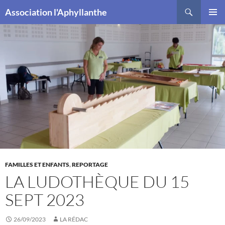
Recherche
Association l'Aphyllanthe
ALLER
MENU
AU
PRINCI
CONTENU
FAMILLES ET ENFANTS
,
REPORTAGE
LA LUDOTHÈQUE DU 15
SEPT 2023
26/09/2023
LA RÉDAC