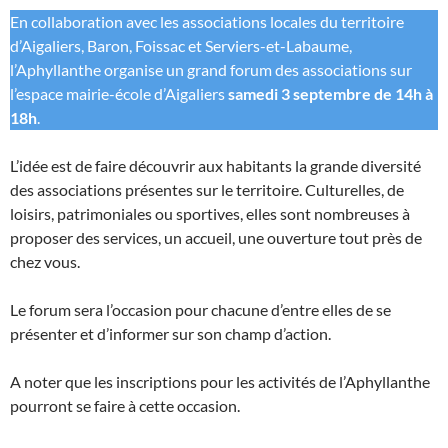
En collaboration avec les associations locales du territoire
d’Aigaliers, Baron, Foissac et Serviers-et-Labaume,
l’Aphyllanthe organise un grand forum des associations sur
l’espace mairie-école d’Aigaliers
samedi 3 septembre de 14h à
18h
.
L’idée est de faire découvrir aux habitants la grande diversité
des associations présentes sur le territoire. Culturelles, de
loisirs, patrimoniales ou sportives, elles sont nombreuses à
proposer des services, un accueil, une ouverture tout près de
chez vous.
Le forum sera l’occasion pour chacune d’entre elles de se
présenter et d’informer sur son champ d’action.
A noter que les inscriptions pour les activités de l’Aphyllanthe
pourront se faire à cette occasion.