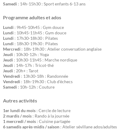
Samedi
: 14h-15h30 : Sport enfants 6-13 ans
Programme adultes et ados
Lundi
: 9h45-10h45 : Gym douce
Lundi
: 10h45-11h45 : Gym douce
Lundi
: 17h30-18h30 : Pilates
Lundi
: 18h30-19h30 : Pilates
Mercredi
: 18h-19h30 : Atelier conversation anglaise
Jeudi
: 10h30-12h : Yoga
Jeudi
: 10h30-11h45 : Marche nordique
Jeudi
: 14h-17h : Tricot-thé
Jeudi
: 20h+ : Tarot
Vendredi
: 13h30-18h : Randonnée
Vendredi
: 18h-19h30 : Club d'échecs
Samedi
: 10h-12h : Couture
Autres activités
1er lundi du mois
: Cercle de lecture
2 mardis / mois
: Rando à la journée
1 mercredi / mois
: Cuisine partagée
6 samedis après-midis / saison
: Atelier sévillane ados/adultes