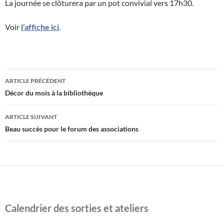
La journée se clôturera par un pot convivial vers 17h30.
Voir
l’affiche ici
.
Navigation
ARTICLE PRÉCÉDENT
des
Décor du mois à la bibliothèque
articles
ARTICLE SUIVANT
Beau succès pour le forum des associations
Calendrier des sorties et ateliers