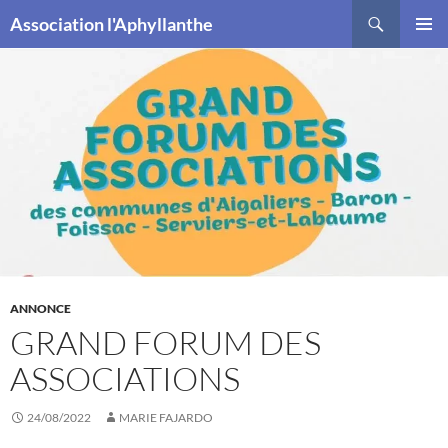
Recherche
Association l'Aphyllanthe
ALLER
MENU
AU
PRINCI
CONTENU
ANNONCE
GRAND FORUM DES
ASSOCIATIONS
24/08/2022
MARIE FAJARDO