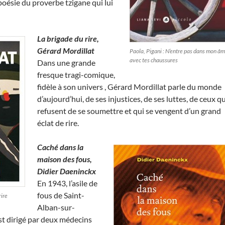
poésie du proverbe tzigane qui lui
La brigade du rire,
Gérard Mordillat
Paola, Pigani : N’entre pas dans mon â
avec tes chaussures
Dans une grande
fresque tragi-comique,
fidèle à son univers , Gérard Mordillat parle du monde
d’aujourd’hui, de ses injustices, de ses luttes, de ceux qu
refusent de se soumettre et qui se vengent d’un grand
éclat de rire.
Caché dans la
maison des fous,
Didier Daeninckx
En 1943, l’asile de
fous de Saint-
rire
Alban-sur-
st dirigé par deux médecins