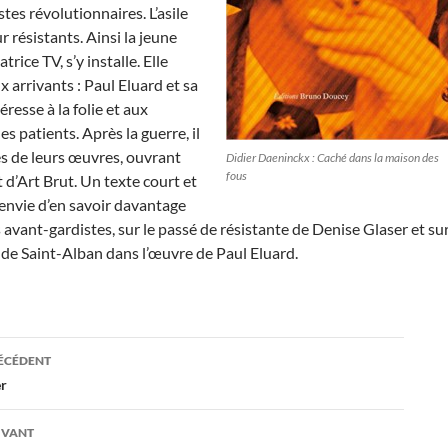
s révolutionnaires. L’asile
r résistants. Ainsi la jeune
rice TV, s’y installe. Elle
arrivants : Paul Eluard et sa
resse à la folie et aux
es patients. Après la guerre, il
es de leurs œuvres, ouvrant
Didier Daeninckx : Caché dans la maison des
fous
t d’Art Brut. Un texte court et
 envie d’en savoir davantage
avant-gardistes, sur le passé de résistante de Denise Glaser et su
s de Saint-Alban dans l’œuvre de Paul Eluard.
ation
RÉCÉDENT
er
es
IVANT