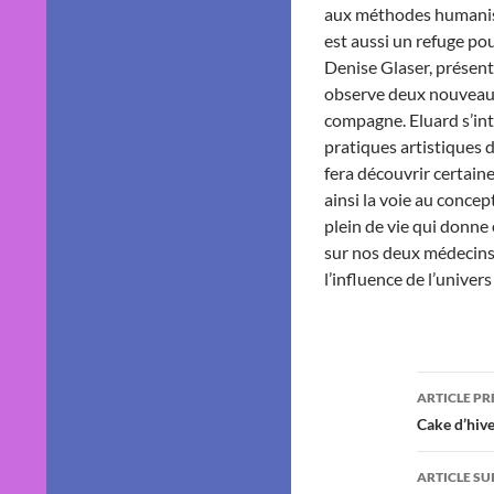
aux méthodes humaniste
est aussi un refuge pou
Denise Glaser, présentat
observe deux nouveaux 
compagne. Eluard s’inté
pratiques artistiques d
fera découvrir certain
ainsi la voie au concep
plein de vie qui donne
sur nos deux médecins 
l’influence de l’univer
Navig
ARTICLE P
des
Cake d’hiv
articl
ARTICLE SU