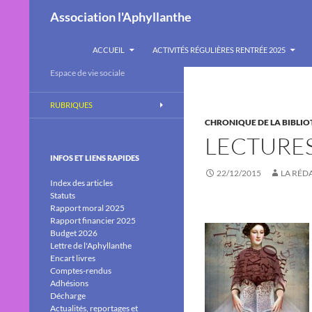
Recherche
Association l'Aphyllanthe
ALLER AU CONTENU
ACCUEIL
ACTIVITÉS RÉGULIÈRES RENTRÉE 2025
Espace de vie sociale
RUBRIQUES
CHRONIQUE DE LA BIBLI
LECTURES
INFOS ET LIENS RAPIDES
22/12/2015
LA RÉD
Index des articles
Statuts
Rapport moral 2025
Rapport financier 2025
Budget 2026
Lettre de l'Aphyllanthe
Encart livres
Comptes-rendus
Adhésions
Décharge
Actualités, reportages et