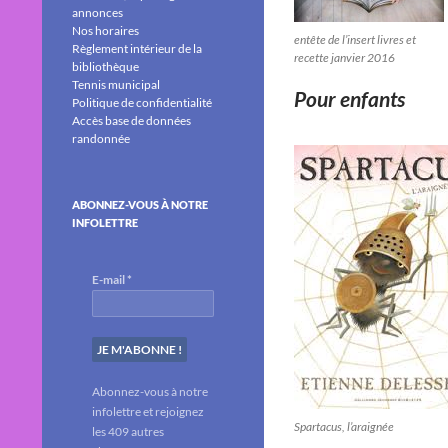
annonces
Nos horaires
entête de l’insert livres et
Règlement intérieur de la
recette janvier 2016
bibliothèque
Tennis municipal
Pour enfants
Politique de confidentialité
Accès base de données
randonnée
ABONNEZ-VOUS À NOTRE
INFOLETTRE
E-mail
*
Abonnez-vous à notre
infolettre et rejoignez
Spartacus, l’araignée
les 409 autres