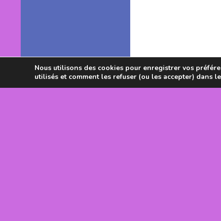
Nous utilisons des cookies pour enregistrer vos préféren
utilisés et comment les refuser (ou les accepter) dans l
Avec le souti
DRJSCS Occi