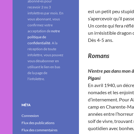
abonné·es pour
recevoir 2 ou 3
est un petit peu stupide
infolettres par mois. En
s’apercevoir qu’il pass
vous abonnant, vous
confirmez votre
Un conte qui fera réflé
acceptation de
notre
un irrésistible dragon q
politique de
Dès 4-5 ans.
confidentialité
. A la
réception de toute
Romans
infolettre, vous pouvez
vous désabonner en
utilisant le lien en bas
N’entre pas dans mon â
de la page de
Pigani
l'infolettre.
En avril 1940, un décre
nomades et les enjoint
d’internement. Pour Alb
MÉTA
camp en Charente-Marit
années entre l’horreur 
Connexion
soif de vivre, trouvant
Flux des publications
quotidien avec bonheur
Flux des commentaires