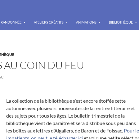
RANDONNÉE
ATELIERS CRÉATIFS
ANIMATIONS
BIBLIOTHÈQUE
OTHÈQUE
 AU COIN DU FEU
AC
La collection de la bibliothèque s’est encore étoffée cette
automne avec plusieurs nouveautés de la rentrée littéraire et
des sujets pour tous les âges. Le bulletin trimestriel de la
bibliothèque vient de paraître et sera distribué sous peu dans
les boîtes aux lettres d’Aigaliers, de Baron et de Foissac.
Pour le
impatients, on peut le télécharger ici
et voir une petite sélectio