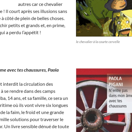
autres car ce chevalier
 ! Il court après ses illusions sans
e à côté de plein de belles choses.
chir petits et grands et, en prime,
ui a perdu l’appétit !
le chevalier à la courte cervelle
me avec tes chaussures, Paola
t interdit la circulation des
 à se rendre dans des camps
a, 14 ans, et sa famille, ce sera un
ime où ils vont vivre six longues
de la faim, le froid et une grande
 mille solutions pour traverser le
. Un livre sensible dénué de toute