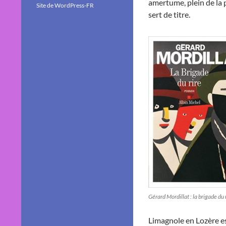
amertume, plein de la 
Site de WordPress-FR
sert de titre.
Gérard Mordillat : la brigade du 
Limagnole en Lozère e