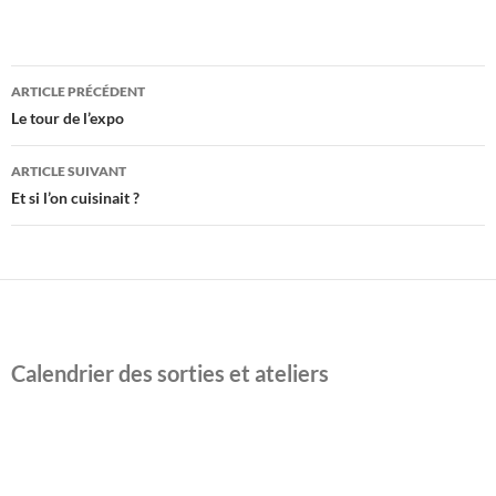
Navigation
ARTICLE PRÉCÉDENT
des
Le tour de l’expo
articles
ARTICLE SUIVANT
Et si l’on cuisinait ?
Calendrier des sorties et ateliers