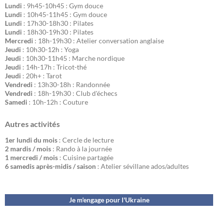
Lundi
: 9h45-10h45 : Gym douce
Lundi
: 10h45-11h45 : Gym douce
Lundi
: 17h30-18h30 : Pilates
Lundi
: 18h30-19h30 : Pilates
Mercredi
: 18h-19h30 : Atelier conversation anglaise
Jeudi
: 10h30-12h : Yoga
Jeudi
: 10h30-11h45 : Marche nordique
Jeudi
: 14h-17h : Tricot-thé
Jeudi
: 20h+ : Tarot
Vendredi
: 13h30-18h : Randonnée
Vendredi
: 18h-19h30 : Club d'échecs
Samedi
: 10h-12h : Couture
Autres activités
1er lundi du mois
: Cercle de lecture
2 mardis / mois
: Rando à la journée
1 mercredi / mois
: Cuisine partagée
6 samedis après-midis / saison
: Atelier sévillane ados/adultes
Je m'engage pour l'Ukraine