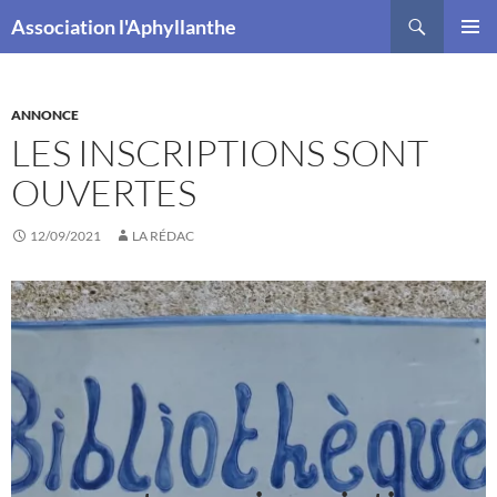
Recherche
Association l'Aphyllanthe
ALLER
MENU
AU
PRINCI
CONTENU
ANNONCE
LES INSCRIPTIONS SONT
OUVERTES
12/09/2021
LA RÉDAC