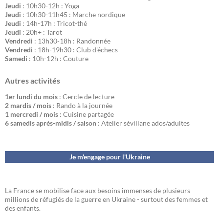
Jeudi
: 10h30-12h : Yoga
Jeudi
: 10h30-11h45 : Marche nordique
Jeudi
: 14h-17h : Tricot-thé
Jeudi
: 20h+ : Tarot
Vendredi
: 13h30-18h : Randonnée
Vendredi
: 18h-19h30 : Club d'échecs
Samedi
: 10h-12h : Couture
Autres activités
1er lundi du mois
: Cercle de lecture
2 mardis / mois
: Rando à la journée
1 mercredi / mois
: Cuisine partagée
6 samedis après-midis / saison
: Atelier sévillane ados/adultes
Je m'engage pour l'Ukraine
La France se mobilise face aux besoins immenses de plusieurs
millions de réfugiés de la guerre en Ukraine - surtout des femmes et
des enfants.