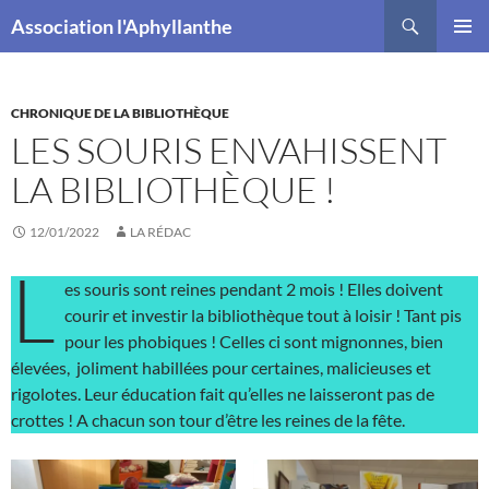
Recherche
Association l'Aphyllanthe
ALLER
MENU
AU
PRINCI
CONTENU
CHRONIQUE DE LA BIBLIOTHÈQUE
LES SOURIS ENVAHISSENT
LA BIBLIOTHÈQUE !
12/01/2022
LA RÉDAC
L
es souris sont reines pendant 2 mois ! Elles doivent
courir et investir la bibliothèque tout à loisir ! Tant pis
pour les phobiques ! Celles ci sont mignonnes, bien
élevées, joliment habillées pour certaines, malicieuses et
rigolotes. Leur éducation fait qu’elles ne laisseront pas de
crottes ! A chacun son tour d’être les reines de la fête.