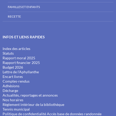
FAMILLES ET ENFANTS
RECETTE
INFOS ET LIENS RAPIDES
Index des articles
Statuts
Rapport moral 2025
Rapport financier 2025
Budget 2026
Lettre de l'Aphyllanthe
Encart livres
Comptes-rendus
Adhésions
Décharge
Actualités, reportages et annonces
Nos horaires
Règlement intérieur de la bibliothèque
Tennis municipal
Politique de confidentialité
Accès base de données randonnée