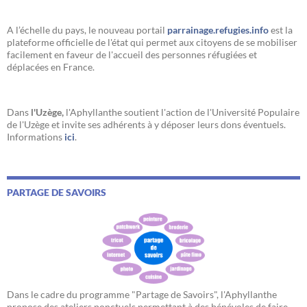
A l’échelle du pays, le nouveau portail
parrainage.refugies.info
est la
plateforme officielle de l'état qui permet aux citoyens de se mobiliser
facilement en faveur de l'accueil des personnes réfugiées et
déplacées en France.
Dans
l'Uzège,
l'Aphyllanthe soutient l'action de l'Université Populaire
de l'Uzège et invite ses adhérents à y déposer leurs dons éventuels.
Informations
ici
.
PARTAGE DE SAVOIRS
Dans le cadre du programme "Partage de Savoirs", l'Aphyllanthe
propose des ateliers ponctuels permettant à des bénévoles de faire