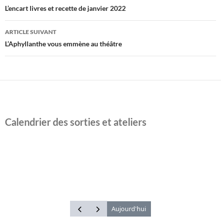
des
L’encart livres et recette de janvier 2022
articles
ARTICLE SUIVANT
L’Aphyllanthe vous emmène au théâtre
Calendrier des sorties et ateliers