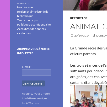
annonces
Nos horaires
Règlement intérieur de la
bibliothèque
REPORTAGE
Tennis municipal
ANIMATIO
Politique de confidentialité
Accès base de données
randonnée
20/10/2014
LA RÉD
La Grande récré des va
ABONNEZ-VOUS À NOTRE
et leurs parents.
INFOLETTRE
Les trois séances de l’a
E-mail
*
suffisants pour découpe
araignées, des chauve 
certains étant déguisés
Abonnez-vous à notre
infolettre et rejoignez
les 409 autres