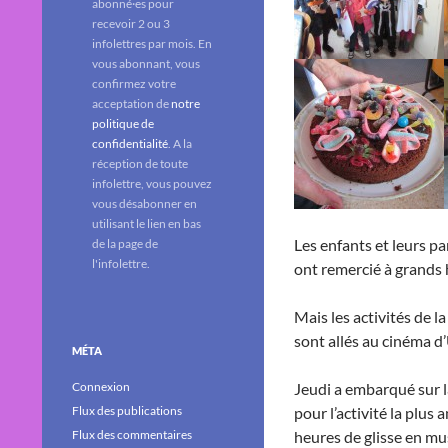
abonné·es pour
recevoir 2 ou 3
infolettres par mois. En
vous abonnant, vous
confirmez votre
acceptation de
notre
politique de
confidentialité
. A la
réception de toute
infolettre, vous pouvez
vous désabonner en
utilisant le lien en bas
Les enfants et leurs p
de la page de
l'infolettre.
ont remercié à grands h
Mais les activités de l
sont allés au cinéma d’
MÉTA
Connexion
Jeudi a embarqué sur l
Flux des publications
pour l’activité la plus
Flux des commentaires
heures de glisse en mu