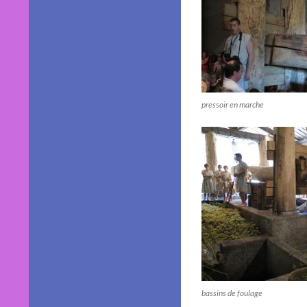
pressoir en marche
bassins de foulage