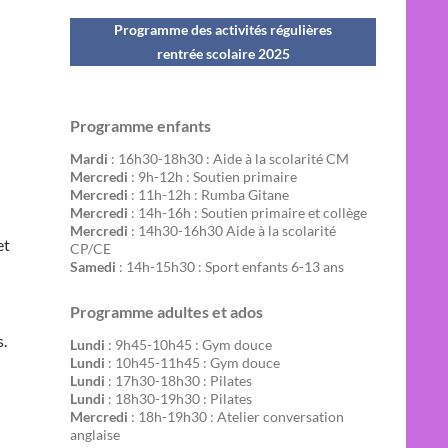
Programme des activités régulières
rentrée scolaire 202
5
Programme enfants
Mardi
: 16h30-18h30 : Aide à la scolarité CM
Mercredi
: 9h-12h : Soutien primaire
Mercredi
: 11h-12h : Rumba Gitane
Mercredi
: 14h-16h : Soutien primaire et collège
Mercredi
: 14h30-16h30 Aide à la scolarité
et
CP/CE
Samedi
: 14h-15h30 : Sport enfants 6-13 ans
Programme adultes et ados
s.
Lundi
: 9h45-10h45 : Gym douce
Lundi
: 10h45-11h45 : Gym douce
Lundi
: 17h30-18h30 : Pilates
Lundi
: 18h30-19h30 : Pilates
Mercredi
: 18h-19h30 : Atelier conversation
anglaise