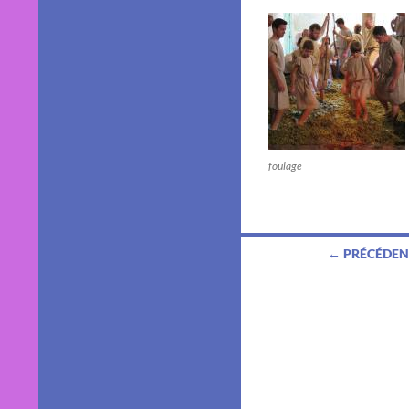
foulage
Navigation
← PRÉCÉDEN
des
articles