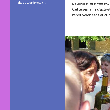
Site de WordPress-FR
patinoire réservée exc
Cette semaine d’activi
renouveler, sans aucun