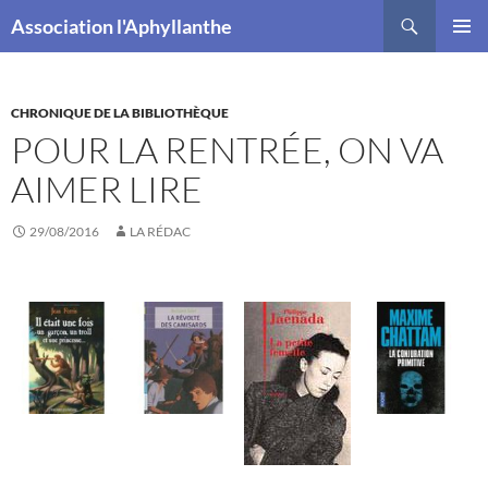
Recherche
Association l'Aphyllanthe
ALLER
MENU
AU
PRINCI
CONTENU
CHRONIQUE DE LA BIBLIOTHÈQUE
POUR LA RENTRÉE, ON VA
AIMER LIRE
29/08/2016
LA RÉDAC