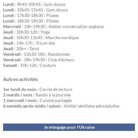
Lundi
: 9h45-10h45 : Gym douce
Lundi
: 10h45-11h45 : Gym douce
Lundi
: 17h30-18h30 : Pilates
Lundi
: 18h30-19h30 : Pilates
Mercredi
: 18h-19h30 : Atelier conversation anglaise
Jeudi
: 10h30-12h : Yoga
Jeudi
: 10h30-11h45 : Marche nordique
Jeudi
: 14h-17h : Tricot-thé
Jeudi
: 20h+ : Tarot
Vendredi
: 13h30-18h : Randonnée
Vendredi
: 18h-19h30 : Club d'échecs
Samedi
: 10h-12h : Couture
Autres activités
1er lundi du mois
: Cercle de lecture
2 mardis / mois
: Rando à la journée
1 mercredi / mois
: Cuisine partagée
6 samedis après-midis / saison
: Atelier sévillane ados/adultes
Je m'engage pour l'Ukraine