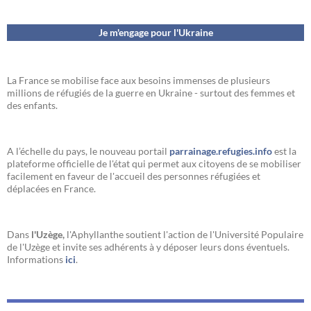
Je m'engage pour l'Ukraine
La France se mobilise face aux besoins immenses de plusieurs
millions de réfugiés de la guerre en Ukraine - surtout des femmes et
des enfants.
A l’échelle du pays, le nouveau portail
parrainage.refugies.info
est la
plateforme officielle de l'état qui permet aux citoyens de se mobiliser
facilement en faveur de l'accueil des personnes réfugiées et
déplacées en France.
Dans
l'Uzège,
l'Aphyllanthe soutient l'action de l'Université Populaire
de l'Uzège et invite ses adhérents à y déposer leurs dons éventuels.
Informations
ici
.