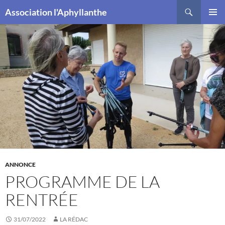
Recherche
Association l'Aphyllanthe
ALLER
MENU
AU
PRINCI
CONTENU
ANNONCE
PROGRAMME DE LA
RENTRÉE
31/07/2022
LA RÉDAC