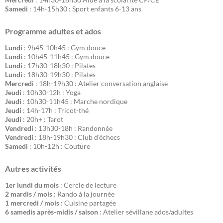
Samedi
: 14h-15h30 : Sport enfants 6-13 ans
Programme adultes et ados
Lundi
: 9h45-10h45 : Gym douce
Lundi
: 10h45-11h45 : Gym douce
Lundi
: 17h30-18h30 : Pilates
Lundi
: 18h30-19h30 : Pilates
Mercredi
: 18h-19h30 : Atelier conversation anglaise
Jeudi
: 10h30-12h : Yoga
Jeudi
: 10h30-11h45 : Marche nordique
Jeudi
: 14h-17h : Tricot-thé
Jeudi
: 20h+ : Tarot
Vendredi
: 13h30-18h : Randonnée
Vendredi
: 18h-19h30 : Club d'échecs
Samedi
: 10h-12h : Couture
Autres activités
1er lundi du mois
: Cercle de lecture
2 mardis / mois
: Rando à la journée
1 mercredi / mois
: Cuisine partagée
6 samedis après-midis / saison
: Atelier sévillane ados/adultes