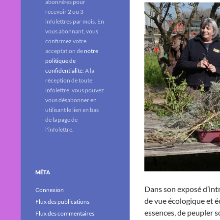
abonné·es pour
recevoir 2 ou 3
infolettres par mois. En
vous abonnant, vous
confirmez votre
acceptation de
notre
politique de
confidentialité
. A la
réception de toute
infolettre, vous pouvez
vous désabonner en
utilisant le lien en bas
de la page de
l'infolettre.
MÉTA
Dans son exposé d’intr
Connexion
de vue écologique et 
Flux des publications
essences, de peupler so
Flux des commentaires