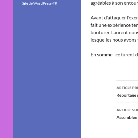
agréables à son entour
Site de WordPress-FR
Avant d’attaquer l’exe
fait une expérience te
bouturer. Laurent nous
lesquelles nous avons 
En somme : ce furent d
Navig
ARTICLE P
des
Reportage s
articl
ARTICLE SU
Assemblée 