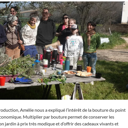
oduction, Amélie nous a expliqué l’intérêt de la bouture du point
économique. Multiplier par bouture permet de conserver les
n jardin à prix très modique et d’offrir des cadeaux vivants et