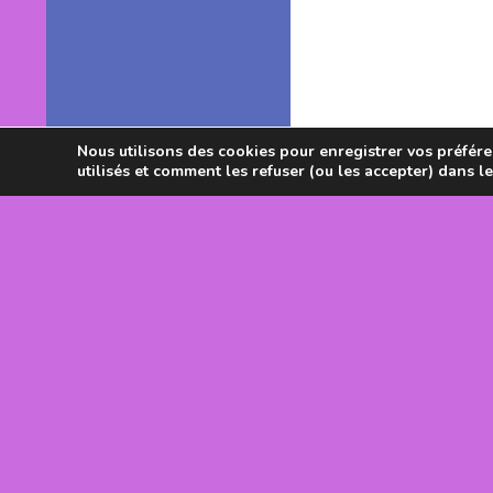
Nous utilisons des cookies pour enregistrer vos préféren
utilisés et comment les refuser (ou les accepter) dans l
Avec le souti
DRJSCS Occi