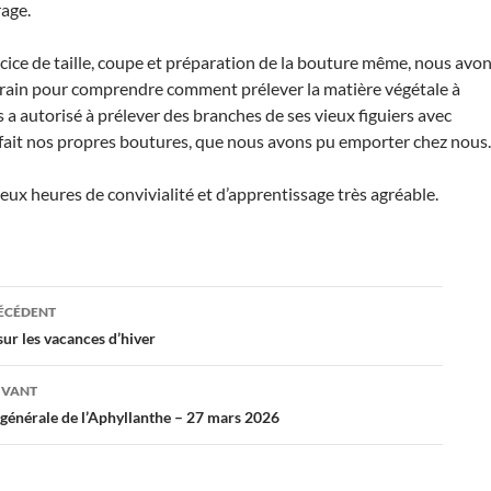
age.
rcice de taille, coupe et préparation de la bouture même, nous avo
rrain pour comprendre comment prélever la matière végétale à
 a autorisé à prélever des branches de ses vieux figuiers avec
fait nos propres boutures, que nous avons pu emporter chez nous.
eux heures de convivialité et d’apprentissage très agréable.
ation
RÉCÉDENT
ur les vacances d’hiver
es
IVANT
générale de l’Aphyllanthe – 27 mars 2026