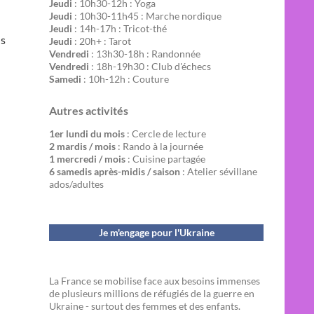
Jeudi
: 10h30-12h : Yoga
Jeudi
: 10h30-11h45 : Marche nordique
Jeudi
: 14h-17h : Tricot-thé
ns
Jeudi
: 20h+ : Tarot
Vendredi
: 13h30-18h : Randonnée
Vendredi
: 18h-19h30 : Club d'échecs
Samedi
: 10h-12h : Couture
Autres activités
1er lundi du mois
: Cercle de lecture
2 mardis / mois
: Rando à la journée
1 mercredi / mois
: Cuisine partagée
6 samedis après-midis / saison
: Atelier sévillane
ados/adultes
Je m'engage pour l'Ukraine
La France se mobilise face aux besoins immenses
de plusieurs millions de réfugiés de la guerre en
Ukraine - surtout des femmes et des enfants.