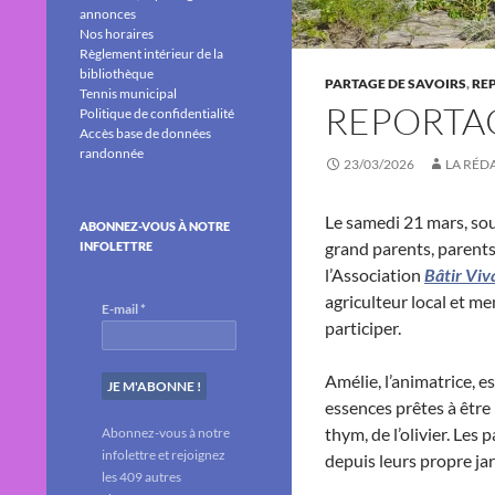
annonces
Nos horaires
Règlement intérieur de la
bibliothèque
PARTAGE DE SAVOIRS
,
RE
Tennis municipal
REPORTAG
Politique de confidentialité
Accès base de données
randonnée
23/03/2026
LA RÉD
Le samedi 21 mars, sou
ABONNEZ-VOUS À NOTRE
grand parents, parents 
INFOLETTRE
l’Association
Bâtir Viv
agriculteur local et me
E-mail
*
participer.
Amélie, l’animatrice, 
essences prêtes à être 
thym, de l’olivier. Les
Abonnez-vous à notre
infolettre et rejoignez
depuis leurs propre jar
les 409 autres