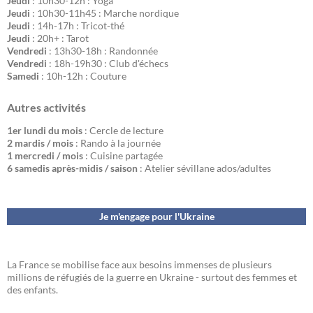
Jeudi
: 10h30-12h : Yoga
Jeudi
: 10h30-11h45 : Marche nordique
Jeudi
: 14h-17h : Tricot-thé
Jeudi
: 20h+ : Tarot
Vendredi
: 13h30-18h : Randonnée
Vendredi
: 18h-19h30 : Club d'échecs
Samedi
: 10h-12h : Couture
Autres activités
1er lundi du mois
: Cercle de lecture
2 mardis / mois
: Rando à la journée
1 mercredi / mois
: Cuisine partagée
6 samedis après-midis / saison
: Atelier sévillane ados/adultes
Je m'engage pour l'Ukraine
La France se mobilise face aux besoins immenses de plusieurs
millions de réfugiés de la guerre en Ukraine - surtout des femmes et
des enfants.