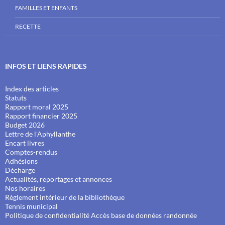
FAMILLES ET ENFANTS
RECETTE
INFOS ET LIENS RAPIDES
Index des articles
Statuts
Rapport moral 2025
Rapport financier 2025
Budget 2026
Lettre de l'Aphyllanthe
Encart livres
Comptes-rendus
Adhésions
Décharge
Actualités, reportages et annonces
Nos horaires
Règlement intérieur de la bibliothèque
Tennis municipal
Politique de confidentialité
Accès base de données randonnée