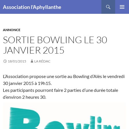
Recherche
Association l'Aphyllanthe
ALLER
MENU
AU
PRINCI
CONTENU
ANNONCE
SORTIE BOWLING LE 30
JANVIER 2015
18/01/2015
LA RÉDAC
L’Association propose une sortie au Bowling d’Alès le vendredi
30 janvier 2015 à 19h15.
Les participants pourront faire 2 parties d’une durée totale
d’environ 2 heures 30.