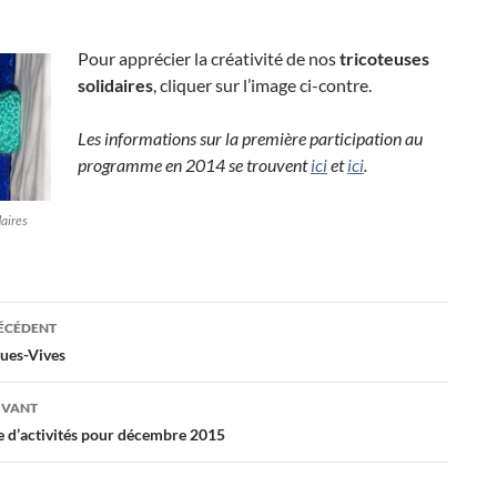
Pour apprécier la créativité de nos
tricoteuses
solidaires
, cliquer sur l’image ci-contre.
Les informations sur la première participation au
programme en 2014 se trouvent
ici
et
ici
.
daires
ation
RÉCÉDENT
gues-Vives
es
IVANT
d’activités pour décembre 2015