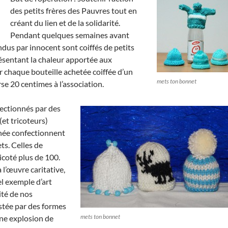
des petits frères des Pauvres tout en
créant du lien et de la solidarité.
Pendant quelques semaines avant
ndus par innocent sont coiffés de petits
ésentant la chaleur apportée aux
 chaque bouteille achetée coiffée d’un
mets ton bonnet
se 20 centimes à l’association.
ectionnés par des
(et tricoteurs)
nnée confectionnent
s. Celles de
icoté plus de 100.
 l’œuvre caritative,
l exemple d’art
ité de nos
stée par des formes
mets ton bonnet
une explosion de