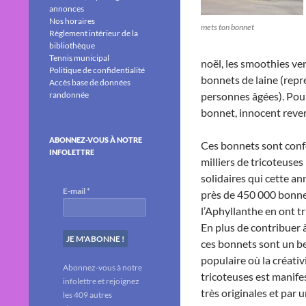
annonces
Nos horaires
mets ton bonnet
Règlement intérieur de la
bibliothèque
Tennis municipal
noël, les smoothies ve
Politique de confidentialité
bonnets de laine (repr
Accès base de données
randonnée
personnes âgées). Pour
bonnet, innocent rever
ABONNEZ-VOUS À NOTRE
Ces bonnets sont conf
INFOLETTRE
milliers de tricoteuses 
solidaires qui cette a
E-mail
*
près de 450 000 bonnet
l’Aphyllanthe en ont tr
En plus de contribuer à
ces bonnets sont un be
populaire où la créativ
Abonnez-vous à notre
tricoteuses est manife
infolettre et rejoignez
très originales et par 
les 409 autres