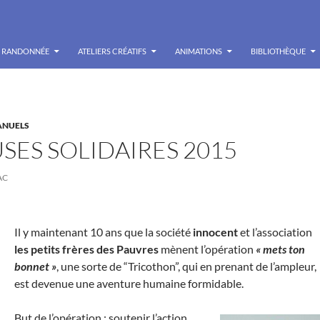
RANDONNÉE
ATELIERS CRÉATIFS
ANIMATIONS
BIBLIOTHÈQUE
ANUELS
SES SOLIDAIRES 2015
AC
Il y maintenant 10 ans que la société
innocent
et l’association
les petits frères des Pauvres
mènent l’opération
« mets ton
bonnet »
, une sorte de “Tricothon”, qui en prenant de l’ampleur,
est devenue une aventure humaine formidable.
But de l’opération : soutenir l’action