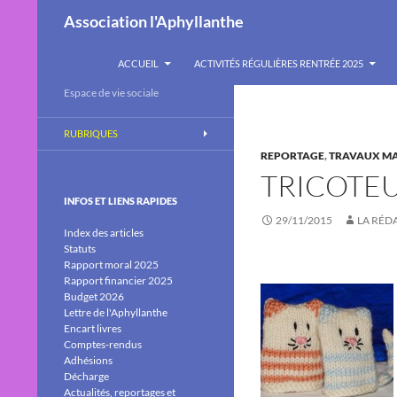
Recherche
Association l'Aphyllanthe
ALLER AU CONTENU
ACCUEIL
ACTIVITÉS RÉGULIÈRES RENTRÉE 2025
Espace de vie sociale
RUBRIQUES
REPORTAGE
,
TRAVAUX M
TRICOTEU
INFOS ET LIENS RAPIDES
29/11/2015
LA RÉD
Index des articles
Statuts
Rapport moral 2025
Rapport financier 2025
Budget 2026
Lettre de l'Aphyllanthe
Encart livres
Comptes-rendus
Adhésions
Décharge
Actualités, reportages et