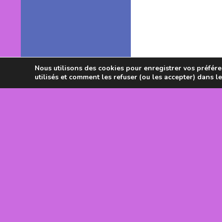
Nous utilisons des cookies pour enregistrer vos préféren
utilisés et comment les refuser (ou les accepter) dans l
Avec le souti
DRJSCS Occi