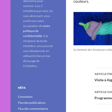
couleurs.
abonné·es pour
recevoir 2 ou 3
infolettres par mois. En
vous abonnant, vous
confirmez votre
acceptation de
notre
politique de
confidentialité
. A la
réception de toute
infolettre, vous pouvez
les bonnets des tricoteuses soli
vous désabonner en
utilisant le lien en bas
de la page de
l'infolettre.
Navig
ARTICLE P
des
Visite à Ai
articl
MÉTA
ARTICLE SU
Connexion
Programme 
Flux des publications
Flux des commentaires