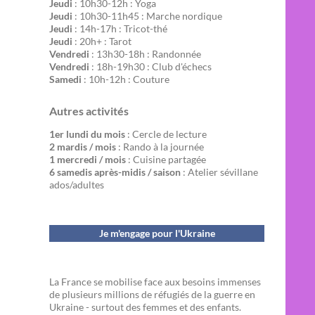
Jeudi
: 10h30-12h : Yoga
Jeudi
: 10h30-11h45 : Marche nordique
Jeudi
: 14h-17h : Tricot-thé
Jeudi
: 20h+ : Tarot
Vendredi
: 13h30-18h : Randonnée
Vendredi
: 18h-19h30 : Club d'échecs
Samedi
: 10h-12h : Couture
Autres activités
1er lundi du mois
: Cercle de lecture
2 mardis / mois
: Rando à la journée
1 mercredi / mois
: Cuisine partagée
6 samedis après-midis / saison
: Atelier sévillane
ados/adultes
Je m'engage pour l'Ukraine
La France se mobilise face aux besoins immenses
de plusieurs millions de réfugiés de la guerre en
Ukraine - surtout des femmes et des enfants.