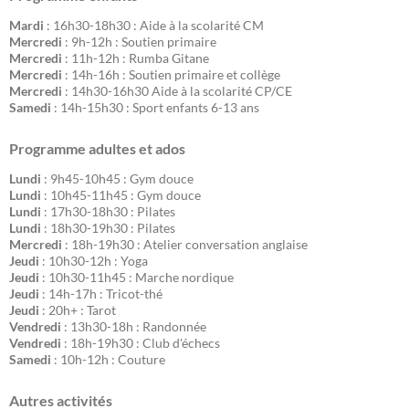
Mardi
: 16h30-18h30 : Aide à la scolarité CM
Mercredi
: 9h-12h : Soutien primaire
Mercredi
: 11h-12h : Rumba Gitane
Mercredi
: 14h-16h : Soutien primaire et collège
Mercredi
: 14h30-16h30 Aide à la scolarité CP/CE
Samedi
: 14h-15h30 : Sport enfants 6-13 ans
Programme adultes et ados
Lundi
: 9h45-10h45 : Gym douce
Lundi
: 10h45-11h45 : Gym douce
Lundi
: 17h30-18h30 : Pilates
Lundi
: 18h30-19h30 : Pilates
Mercredi
: 18h-19h30 : Atelier conversation anglaise
Jeudi
: 10h30-12h : Yoga
Jeudi
: 10h30-11h45 : Marche nordique
Jeudi
: 14h-17h : Tricot-thé
Jeudi
: 20h+ : Tarot
Vendredi
: 13h30-18h : Randonnée
Vendredi
: 18h-19h30 : Club d'échecs
Samedi
: 10h-12h : Couture
Autres activités