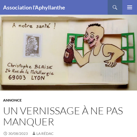
Recherche
Association l'Aphyllanthe
ALLER
MENU
AU
PRINCI
CONTENU
ANNONCE
UN VERNISSAGE À NE PAS
MANQUER
30/08/2023
LA RÉDAC