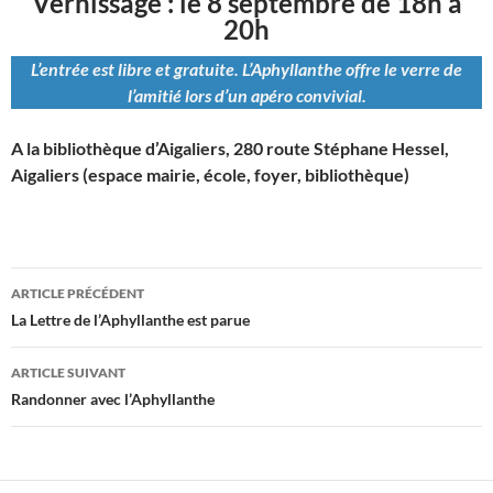
Vernissage : le 8 septembre de 18h à
20h
L’entrée est libre et gratuite. L’Aphyllanthe offre le verre de
l’amitié lors d’un apéro convivial.
A la bibliothèque d’Aigaliers, 280 route Stéphane Hessel,
Aigaliers (espace mairie, école, foyer, bibliothèque)
Navigation
ARTICLE PRÉCÉDENT
des
La Lettre de l’Aphyllanthe est parue
articles
ARTICLE SUIVANT
Randonner avec l’Aphyllanthe