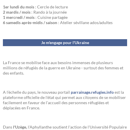
1er lundi du mois
: Cercle de lecture
2 mardis / mois
: Rando à la journée
1 mercredi / mois
: Cuisine partagée
6 samedis après-midis / saison
: Atelier sévillane ados/adultes
Je m'engage pour l'Ukraine
La France se mobilise face aux besoins immenses de plusieurs
millions de réfugiés de la guerre en Ukraine - surtout des femmes et
des enfants.
A l’échelle du pays, le nouveau portail
parrainage.refugies.info
est la
plateforme officielle de l'état qui permet aux citoyens de se mobiliser
facilement en faveur de l'accueil des personnes réfugiées et
déplacées en France.
Dans
l'Uzège,
l'Aphyllanthe soutient l'action de l'Université Populaire