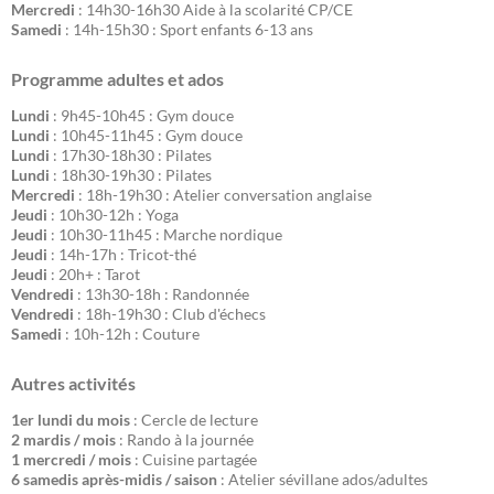
Mercredi
: 14h30-16h30 Aide à la scolarité CP/CE
Samedi
: 14h-15h30 : Sport enfants 6-13 ans
Programme adultes et ados
Lundi
: 9h45-10h45 : Gym douce
Lundi
: 10h45-11h45 : Gym douce
Lundi
: 17h30-18h30 : Pilates
Lundi
: 18h30-19h30 : Pilates
Mercredi
: 18h-19h30 : Atelier conversation anglaise
Jeudi
: 10h30-12h : Yoga
Jeudi
: 10h30-11h45 : Marche nordique
Jeudi
: 14h-17h : Tricot-thé
Jeudi
: 20h+ : Tarot
Vendredi
: 13h30-18h : Randonnée
Vendredi
: 18h-19h30 : Club d'échecs
Samedi
: 10h-12h : Couture
Autres activités
1er lundi du mois
: Cercle de lecture
2 mardis / mois
: Rando à la journée
1 mercredi / mois
: Cuisine partagée
6 samedis après-midis / saison
: Atelier sévillane ados/adultes