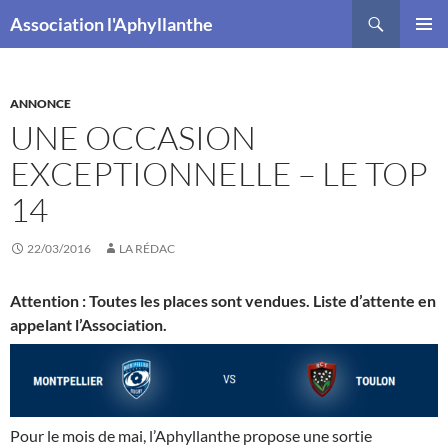
Recherche
Association l'Aphyllanthe
ALLER
MENU
AU
PRINCI
CONTENU
ANNONCE
UNE OCCASION
EXCEPTIONNELLE – LE TOP
14
22/03/2016
LA RÉDAC
Attention : Toutes les places sont vendues. Liste d’attente en
appelant l’Association.
Pour le mois de mai, l’Aphyllanthe propose une sortie