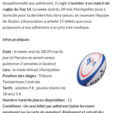
exceptionnelle aux adhérents. Il s’agit d’
assister à un match de
rugby du Top 14
. Le week-end du 28 mai, Montpellier joue à
domicile pour la dernière fois de la saison, en recevant l’équipe
de Toulon. L’Association a acheté 15 billets que nous
proposons à nos adhérents à un prix très modique.
Infos pratiques
Date
: le week-end du 28/29 mai
(le
jour et l’horaire ne seront connus
qu’environ 2 semaines à l’avance)
Lieu
: le stade Altrad, Montpellier
Position des sièges
: Tribune
Twickenham Centrale
Tarifs
: adultes 9 € ; jeunes (moins de
18 ans) 5 €
Nombre total de places disponibles
: 15
Conditions : Un seul billet par adhérent (selon les noms
paraissant sur la carte de membre). Règlement et retrait des