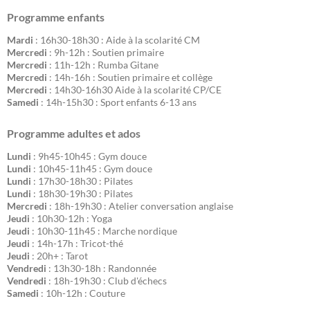
Programme enfants
Mardi
: 16h30-18h30 : Aide à la scolarité CM
Mercredi
: 9h-12h : Soutien primaire
Mercredi
: 11h-12h : Rumba Gitane
Mercredi
: 14h-16h : Soutien primaire et collège
Mercredi
: 14h30-16h30 Aide à la scolarité CP/CE
Samedi
: 14h-15h30 : Sport enfants 6-13 ans
Programme adultes et ados
Lundi
: 9h45-10h45 : Gym douce
Lundi
: 10h45-11h45 : Gym douce
Lundi
: 17h30-18h30 : Pilates
Lundi
: 18h30-19h30 : Pilates
Mercredi
: 18h-19h30 : Atelier conversation anglaise
Jeudi
: 10h30-12h : Yoga
Jeudi
: 10h30-11h45 : Marche nordique
Jeudi
: 14h-17h : Tricot-thé
Jeudi
: 20h+ : Tarot
Vendredi
: 13h30-18h : Randonnée
Vendredi
: 18h-19h30 : Club d'échecs
Samedi
: 10h-12h : Couture