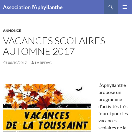
Recherche
Association l'Aphyllanthe
ALLER
MENU
AU
PRINCI
CONTENU
ANNONCE
VACANCES SCOLAIRES
AUTOMNE 2017
06/10/2017
LA RÉDAC
L’Aphyllanthe
propose un
programme
d’activités très
fourni pour les
vacances
scolaires de la