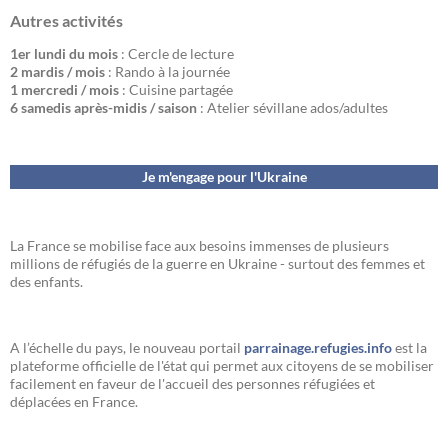
Autres activités
1er lundi du mois
: Cercle de lecture
2 mardis / mois
: Rando à la journée
1 mercredi / mois
: Cuisine partagée
6 samedis après-midis / saison
: Atelier sévillane ados/adultes
Je m'engage pour l'Ukraine
La France se mobilise face aux besoins immenses de plusieurs
millions de réfugiés de la guerre en Ukraine - surtout des femmes et
des enfants.
A l’échelle du pays, le nouveau portail
parrainage.refugies.info
est la
plateforme officielle de l'état qui permet aux citoyens de se mobiliser
facilement en faveur de l'accueil des personnes réfugiées et
déplacées en France.