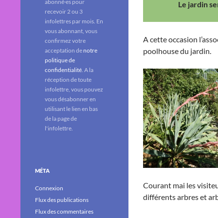
abonné·es pour
Le jardin s
recevoir 2 ou 3
infolettres par mois. En
vous abonnant, vous
A cette occasion l’ass
confirmez votre
poolhouse du jardin.
acceptation de
notre
politique de
confidentialité
. A la
réception de toute
infolettre, vous pouvez
vous désabonner en
utilisant le lien en bas
de la page de
l'infolettre.
MÉTA
Courant mai les visite
Connexion
différents arbres et a
Flux des publications
Flux des commentaires