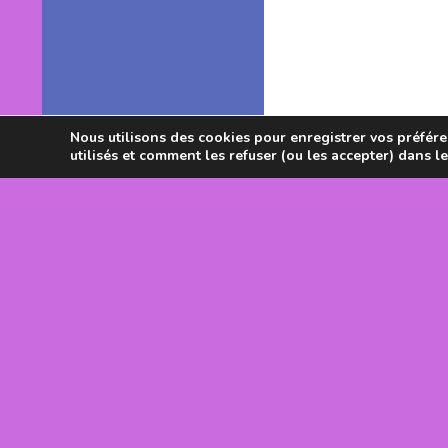
Nous utilisons des cookies pour enregistrer vos préféren
utilisés et comment les refuser (ou les accepter) dans l
Avec le souti
DRJSCS Occi