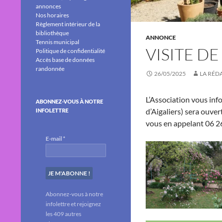
annonces
Nos horaires
Règlement intérieur de la
bibliothèque
ANNONCE
Tennis municipal
VISITE D
Politique de confidentialité
Accès base de données
randonnée
26/05/2025
LA RÉD
L’Association vous inf
ABONNEZ-VOUS À NOTRE
d’Aigaliers) sera ouver
INFOLETTRE
vous en appelant 06 2
E-mail
*
Abonnez-vous à notre
infolettre et rejoignez
les 409 autres