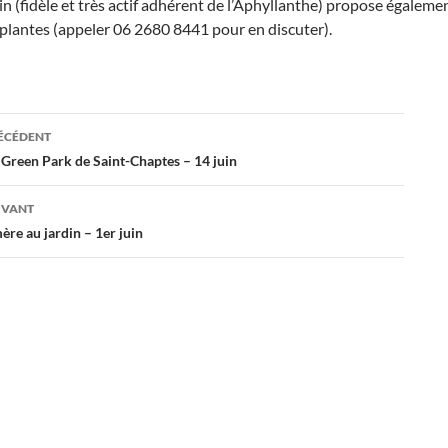
in (fidèle et très actif adhérent de l’Aphyllanthe) propose égaleme
plantes (appeler 06 2680 8441 pour en discuter).
ation
RÉCÉDENT
 Green Park de Saint-Chaptes – 14 juin
es
IVANT
re au jardin – 1er juin