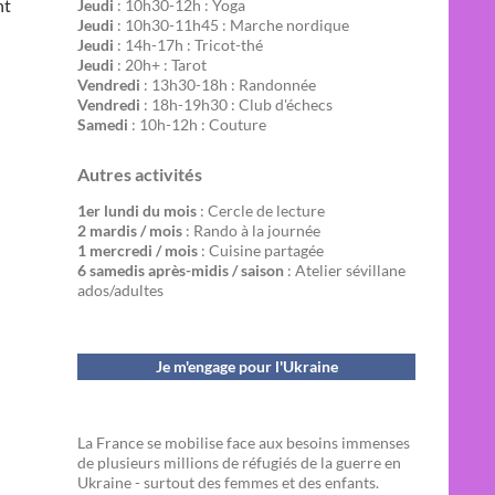
nt
Jeudi
: 10h30-12h : Yoga
Jeudi
: 10h30-11h45 : Marche nordique
Jeudi
: 14h-17h : Tricot-thé
Jeudi
: 20h+ : Tarot
Vendredi
: 13h30-18h : Randonnée
Vendredi
: 18h-19h30 : Club d'échecs
Samedi
: 10h-12h : Couture
Autres activités
1er lundi du mois
: Cercle de lecture
2 mardis / mois
: Rando à la journée
1 mercredi / mois
: Cuisine partagée
6 samedis après-midis / saison
: Atelier sévillane
ados/adultes
Je m'engage pour l'Ukraine
La France se mobilise face aux besoins immenses
de plusieurs millions de réfugiés de la guerre en
Ukraine - surtout des femmes et des enfants.