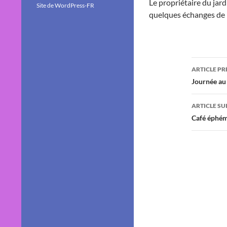
Le propriétaire du jard
Site de WordPress-FR
quelques échanges de 
Navig
ARTICLE P
des
Journée au
articl
ARTICLE SU
Café éphémè