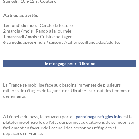
Samedi
: 10h-12h : Couture
Autres activités
1er lundi du mois
: Cercle de lecture
2 mardis / mois
: Rando à la journée
1 mercredi / mois
: Cuisine partagée
6 samedis après-midis / saison
: Atelier sévillane ados/adultes
Je m'engage pour l'Ukraine
La France se mobilise face aux besoins immenses de plusieurs
millions de réfugiés de la guerre en Ukraine - surtout des femmes et
des enfants.
A l’échelle du pays, le nouveau portail
parrainage.refugies.info
est la
plateforme officielle de l'état qui permet aux citoyens de se mobiliser
facilement en faveur de l'accueil des personnes réfugiées et
déplacées en France.