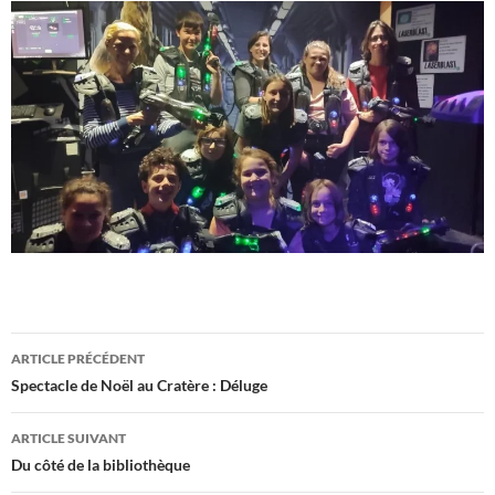
Navigation
ARTICLE PRÉCÉDENT
des
Spectacle de Noël au Cratère : Déluge
articles
ARTICLE SUIVANT
Du côté de la bibliothèque