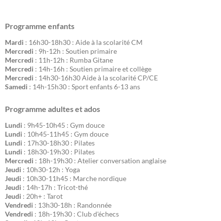
Programme enfants
Mardi
: 16h30-18h30 : Aide à la scolarité CM
Mercredi
: 9h-12h : Soutien primaire
Mercredi
: 11h-12h : Rumba Gitane
Mercredi
: 14h-16h : Soutien primaire et collège
Mercredi
: 14h30-16h30 Aide à la scolarité CP/CE
Samedi
: 14h-15h30 : Sport enfants 6-13 ans
Programme adultes et ados
Lundi
: 9h45-10h45 : Gym douce
Lundi
: 10h45-11h45 : Gym douce
Lundi
: 17h30-18h30 : Pilates
Lundi
: 18h30-19h30 : Pilates
Mercredi
: 18h-19h30 : Atelier conversation anglaise
Jeudi
: 10h30-12h : Yoga
Jeudi
: 10h30-11h45 : Marche nordique
Jeudi
: 14h-17h : Tricot-thé
Jeudi
: 20h+ : Tarot
Vendredi
: 13h30-18h : Randonnée
Vendredi
: 18h-19h30 : Club d'échecs