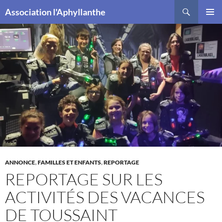
Recherche
Association l'Aphyllanthe
ALLER
MENU
AU
PRINCI
CONTENU
ANNONCE
,
FAMILLES ET ENFANTS
,
REPORTAGE
REPORTAGE SUR LES
ACTIVITÉS DES VACANCES
DE TOUSSAINT