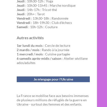
Jeudi
: 10h30-12h : Yoga
Jeudi
: 10h30-11h45 : Marche nordique
Jeudi
: 14h-17h : Tricot-thé
Jeudi
: 20h+ : Tarot
Vendredi
: 13h30-18h : Randonnée
Vendredi
: 18h-19h30 : Club d'échecs
Samedi
: 10h-12h : Couture
Autres activités
1er lundi du mois
: Cercle de lecture
2 mardis / mois
: Rando à la journée
1 mercredi / mois
: Cuisine partagée
6 samedis après-midis / saison
: Atelier sévillane
ados/adultes
Je m'engage pour l'Ukraine
La France se mobilise face aux besoins immenses
de plusieurs millions de réfugiés de la guerre en
Ukraine - surtout des femmes et des enfants.