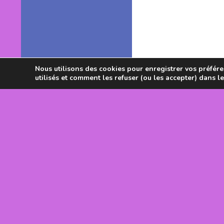
Nous utilisons des cookies pour enregistrer vos préféren
utilisés et comment les refuser (ou les accepter) dans l
Avec le souti
DRJSCS Occi