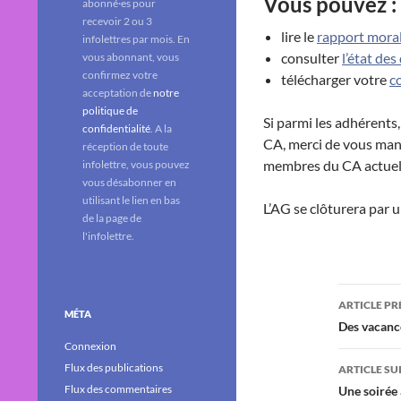
Vous pouvez :
abonné·es pour
recevoir 2 ou 3
lire le
rapport moral 
infolettres par mois. En
consulter
l’état des
vous abonnant, vous
confirmez votre
télécharger votre
c
acceptation de
notre
politique de
Si parmi les adhérents
confidentialité
. A la
CA, merci de vous mani
réception de toute
membres du CA actuel
infolettre, vous pouvez
vous désabonner en
utilisant le lien en bas
L’AG se clôturera par u
de la page de
l'infolettre.
Navig
ARTICLE P
MÉTA
des
Des vacanc
Connexion
articl
Flux des publications
ARTICLE SU
Flux des commentaires
Une soirée