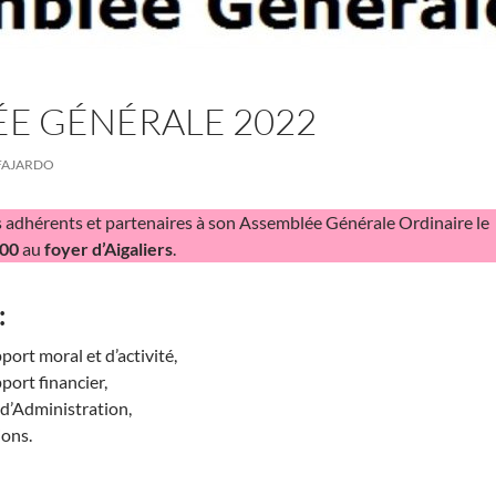
E GÉNÉRALE 2022
FAJARDO
es adhérents et partenaires à son Assemblée Générale Ordinaire le
00
au
foyer d’Aigaliers
.
:
ort moral et d’activité,
port financier,
 d’Administration,
ions.