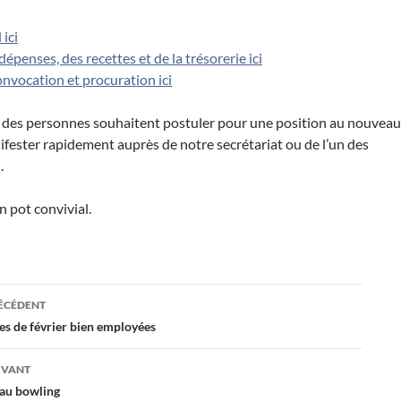
ici
 dépenses, des recettes et de la trésorerie ici
onvocation et procuration ici
, des personnes souhaitent postuler pour une position au nouveau
fester rapidement auprès de notre secrétariat ou de l’un des
.
n pot convivial.
ation
RÉCÉDENT
es de février bien employées
es
IVANT
 au bowling