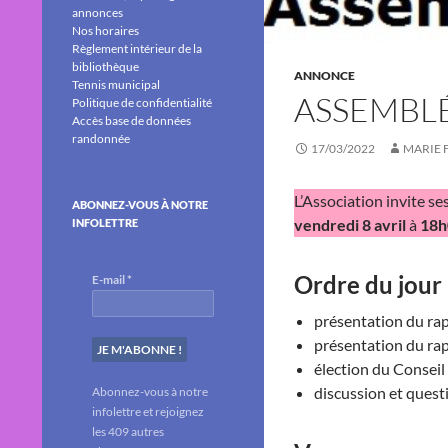
annonces
Nos horaires
Règlement intérieur de la
bibliothèque
ANNONCE
Tennis municipal
ASSEMBLÉ
Politique de confidentialité
Accès base de données
randonnée
17/03/2022
MARIE 
L’Association invite s
ABONNEZ-VOUS À NOTRE
vendredi 8 avril
à
18h
INFOLETTRE
Ordre du jour 
E-mail
*
présentation du rapp
présentation du rap
élection du Conseil
discussion et quest
Abonnez-vous à notre
infolettre et rejoignez
les 409 autres