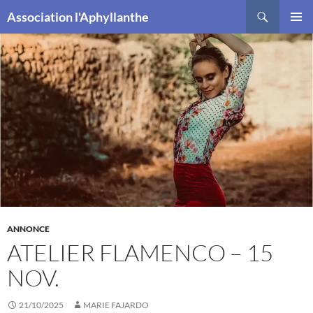
Recherche
Association l'Aphyllanthe
ALLER
MENU
AU
PRINCI
CONTENU
ANNONCE
ATELIER FLAMENCO – 15
NOV.
21/10/2025
MARIE FAJARDO