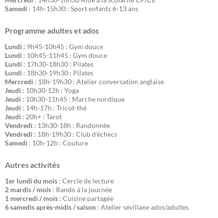
Samedi
: 14h-15h30 : Sport enfants 6-13 ans
Programme adultes et ados
Lundi
: 9h45-10h45 : Gym douce
Lundi
: 10h45-11h45 : Gym douce
Lundi
: 17h30-18h30 : Pilates
Lundi
: 18h30-19h30 : Pilates
Mercredi
: 18h-19h30 : Atelier conversation anglaise
Jeudi
: 10h30-12h : Yoga
Jeudi
: 10h30-11h45 : Marche nordique
Jeudi
: 14h-17h : Tricot-thé
Jeudi
: 20h+ : Tarot
Vendredi
: 13h30-18h : Randonnée
Vendredi
: 18h-19h30 : Club d'échecs
Samedi
: 10h-12h : Couture
Autres activités
1er lundi du mois
: Cercle de lecture
2 mardis / mois
: Rando à la journée
1 mercredi / mois
: Cuisine partagée
6 samedis après-midis / saison
: Atelier sévillane ados/adultes