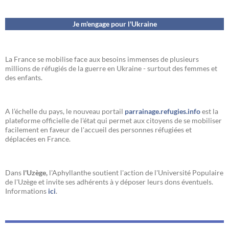
Je m'engage pour l'Ukraine
La France se mobilise face aux besoins immenses de plusieurs
millions de réfugiés de la guerre en Ukraine - surtout des femmes et
des enfants.
A l’échelle du pays, le nouveau portail
parrainage.refugies.info
est la
plateforme officielle de l'état qui permet aux citoyens de se mobiliser
facilement en faveur de l'accueil des personnes réfugiées et
déplacées en France.
Dans
l'Uzège,
l'Aphyllanthe soutient l'action de l'Université Populaire
de l'Uzège et invite ses adhérents à y déposer leurs dons éventuels.
Informations
ici
.