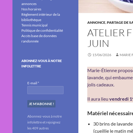
annonces
Nos horaires
Règlement intérieur de la
bibliothèque
ANNONCE
,
PARTAGE DE S
Tennis municipal
ATELIER 
Politique de confidentialité
Accès base de données
JUIN
randonnée
15/06/2026
MARIE 
ABONNEZ-VOUS À NOTRE
INFOLETTRE
Marie-Étienne propose
lavande, qui embaumer
E-mail
*
jolis cadeaux.
Il aura lieu
vendredi 19
Matériel nécessair
Abonnez-vous à notre
infolettre et rejoignez
30 brins de lavande 
les 409 autres
(cueillie le matin 