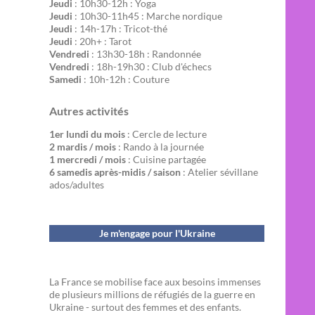
Jeudi
: 10h30-12h : Yoga
Jeudi
: 10h30-11h45 : Marche nordique
Jeudi
: 14h-17h : Tricot-thé
Jeudi
: 20h+ : Tarot
Vendredi
: 13h30-18h : Randonnée
Vendredi
: 18h-19h30 : Club d'échecs
Samedi
: 10h-12h : Couture
Autres activités
1er lundi du mois
: Cercle de lecture
2 mardis / mois
: Rando à la journée
1 mercredi / mois
: Cuisine partagée
6 samedis après-midis / saison
: Atelier sévillane
ados/adultes
Je m'engage pour l'Ukraine
La France se mobilise face aux besoins immenses
de plusieurs millions de réfugiés de la guerre en
Ukraine - surtout des femmes et des enfants.