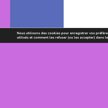
Nous utilisons des cookies pour enregistrer vos préféren
utilisés et comment les refuser (ou les accepter) dans l
Avec le souti
DRJSCS Occi