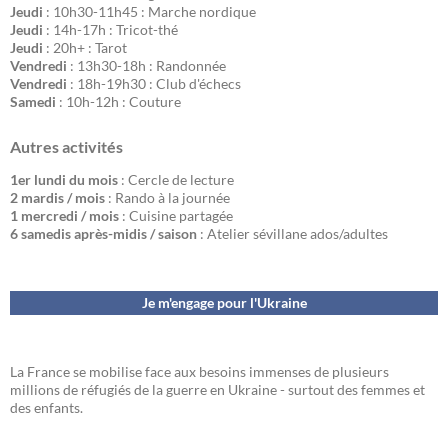
Jeudi
: 10h30-11h45 : Marche nordique
Jeudi
: 14h-17h : Tricot-thé
Jeudi
: 20h+ : Tarot
Vendredi
: 13h30-18h : Randonnée
Vendredi
: 18h-19h30 : Club d'échecs
Samedi
: 10h-12h : Couture
Autres activités
1er lundi du mois
: Cercle de lecture
2 mardis / mois
: Rando à la journée
1 mercredi / mois
: Cuisine partagée
6 samedis après-midis / saison
: Atelier sévillane ados/adultes
Je m'engage pour l'Ukraine
La France se mobilise face aux besoins immenses de plusieurs
millions de réfugiés de la guerre en Ukraine - surtout des femmes et
des enfants.