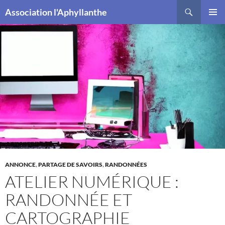
Recherche
Association l'Aphyllanthe
ALLER
MENU
AU
PRINCI
CONTENU
ANNONCE
,
PARTAGE DE SAVOIRS
,
RANDONNÉES
ATELIER NUMÉRIQUE :
RANDONNÉE ET
CARTOGRAPHIE