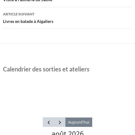
des
articles
ARTICLE SUIVANT
Livres en balade à Aigaliers
Calendrier des sorties et ateliers