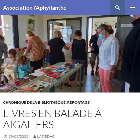
Recherche
Association l'Aphyllanthe
ALLER
MENU
AU
PRINCI
CONTENU
CHRONIQUE DE LA BIBLIOTHÈQUE
,
REPORTAGE
LIVRES EN BALADE À
AIGALIERS
19/09/2022
LA RÉDAC