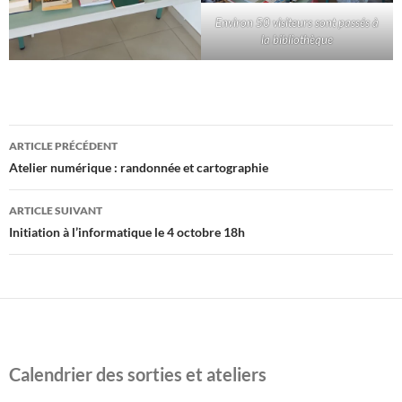
Environ 50 visiteurs sont passés à
la bibliothèque
Navigation
ARTICLE PRÉCÉDENT
des
Atelier numérique : randonnée et cartographie
articles
ARTICLE SUIVANT
Initiation à l’informatique le 4 octobre 18h
Calendrier des sorties et ateliers