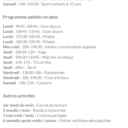
Samedi
: 14h-15h30 : Sport enfants 6-13 ans
Programme adultes et ados
Lundi
: 9h45-10h45 : Gym douce
Lundi
: 10h45-11h45 : Gym douce
Lundi
: 17h30-18h30 : Pilates
Lundi
: 18h30-19h30 : Pilates
Mercredi
: 18h-19h30 : Atelier conversation anglaise
Jeudi
: 10h30-12h : Yoga
Jeudi
: 10h30-11h45 : Marche nordique
Jeudi
: 14h-17h : Tricot-thé
Jeudi
: 20h+ : Tarot
Vendredi
: 13h30-18h : Randonnée
Vendredi
: 18h-19h30 : Club d'échecs
Samedi
: 10h-12h : Couture
Autres activités
1er lundi du mois
: Cercle de lecture
2 mardis / mois
: Rando à la journée
1 mercredi / mois
: Cuisine partagée
6 samedis après-midis / saison
: Atelier sévillane ados/adultes