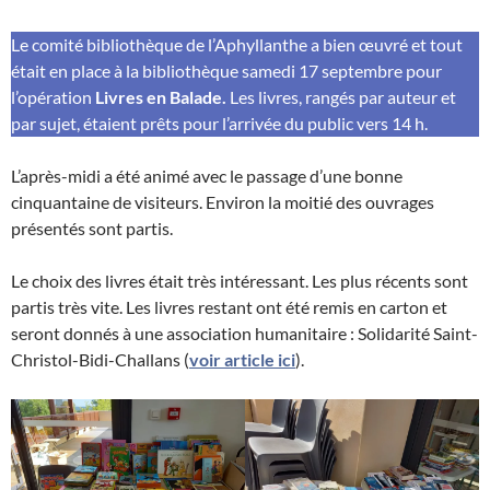
Le comité bibliothèque de l’Aphyllanthe a bien œuvré et tout
était en place à la bibliothèque samedi 17 septembre pour
l’opération
Livres en Balade.
Les livres, rangés par auteur et
par sujet, étaient prêts pour l’arrivée du public vers 14 h.
L’après-midi a été animé avec le passage d’une bonne
cinquantaine de visiteurs. Environ la moitié des ouvrages
présentés sont partis.
Le choix des livres était très intéressant. Les plus récents sont
partis très vite. Les livres restant ont été remis en carton et
seront donnés à une association humanitaire : Solidarité Saint-
Christol-Bidi-Challans (
voir article ici
).