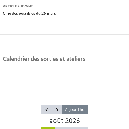
articles
ARTICLE SUIVANT
Ciné des possibles du 25 mars
Calendrier des sorties et ateliers