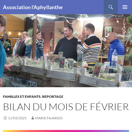
Recherche
Association l'Aphyllanthe
ALLER
MENU
AU
PRINCI
CONTENU
FAMILLES ET ENFANTS
,
REPORTAGE
BILAN DU MOIS DE FÉVRIER
11/03/2025
MARIE FAJARDO