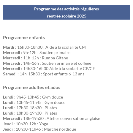
Programme des activités régulières
rentrée scolaire 202
5
Programme enfants
Mardi
: 16h30-18h30 : Aide à la scolarité CM
Mercredi
: 9h-12h : Soutien primaire
Mercredi
: 11h-12h : Rumba Gitane
Mercredi
: 14h-16h : Soutien primaire et collège
Mercredi
: 14h30-16h30 Aide à la scolarité CP/CE
Samedi
: 14h-15h30 : Sport enfants 6-13 ans
Programme adultes et ados
Lundi
: 9h45-10h45 : Gym douce
Lundi
: 10h45-11h45 : Gym douce
Lundi
: 17h30-18h30 : Pilates
Lundi
: 18h30-19h30 : Pilates
Mercredi
: 18h-19h30 : Atelier conversation anglaise
Jeudi
: 10h30-12h : Yoga
Jeudi
: 10h30-11h45 : Marche nordique