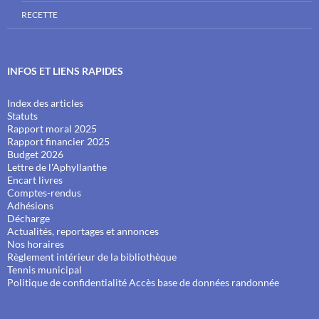
RECETTE
INFOS ET LIENS RAPIDES
Index des articles
Statuts
Rapport moral 2025
Rapport financier 2025
Budget 2026
Lettre de l'Aphyllanthe
Encart livres
Comptes-rendus
Adhésions
Décharge
Actualités, reportages et annonces
Nos horaires
Règlement intérieur de la bibliothèque
Tennis municipal
Politique de confidentialité
Accès base de données randonnée