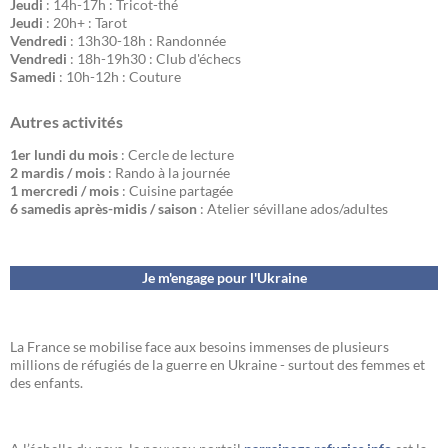
Jeudi
: 14h-17h : Tricot-thé
Jeudi
: 20h+ : Tarot
Vendredi
: 13h30-18h : Randonnée
Vendredi
: 18h-19h30 : Club d'échecs
Samedi
: 10h-12h : Couture
Autres activités
1er lundi du mois
: Cercle de lecture
2 mardis / mois
: Rando à la journée
1 mercredi / mois
: Cuisine partagée
6 samedis après-midis / saison
: Atelier sévillane ados/adultes
Je m'engage pour l'Ukraine
La France se mobilise face aux besoins immenses de plusieurs
millions de réfugiés de la guerre en Ukraine - surtout des femmes et
des enfants.