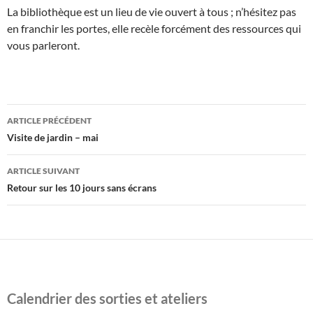
La bibliothèque est un lieu de vie ouvert à tous ; n’hésitez pas
en franchir les portes, elle recèle forcément des ressources qui
vous parleront.
Navigation
ARTICLE PRÉCÉDENT
des
Visite de jardin – mai
articles
ARTICLE SUIVANT
Retour sur les 10 jours sans écrans
Calendrier des sorties et ateliers