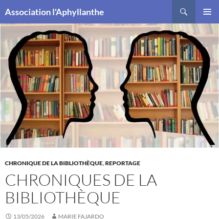
Recherche
Association l'Aphyllanthe
ALLER
MENU
AU
PRINCI
CONTENU
CHRONIQUE DE LA BIBLIOTHÈQUE
,
REPORTAGE
CHRONIQUES DE LA
BIBLIOTHÈQUE
13/05/2026
MARIE FAJARDO