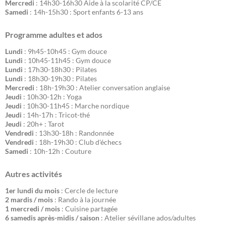
Mercredi
: 14h30-16h30 Aide à la scolarité CP/CE
Samedi
: 14h-15h30 : Sport enfants 6-13 ans
Programme adultes et ados
Lundi
: 9h45-10h45 : Gym douce
Lundi
: 10h45-11h45 : Gym douce
Lundi
: 17h30-18h30 : Pilates
Lundi
: 18h30-19h30 : Pilates
Mercredi
: 18h-19h30 : Atelier conversation anglaise
Jeudi
: 10h30-12h : Yoga
Jeudi
: 10h30-11h45 : Marche nordique
Jeudi
: 14h-17h : Tricot-thé
Jeudi
: 20h+ : Tarot
Vendredi
: 13h30-18h : Randonnée
Vendredi
: 18h-19h30 : Club d'échecs
Samedi
: 10h-12h : Couture
Autres activités
1er lundi du mois
: Cercle de lecture
2 mardis / mois
: Rando à la journée
1 mercredi / mois
: Cuisine partagée
6 samedis après-midis / saison
: Atelier sévillane ados/adultes