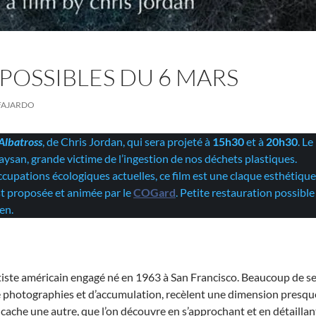
 POSSIBLES DU 6 MARS
FAJARDO
Albatross
, de Chris Jordan, qui sera projeté à
15h30
et à
20h30
. Le
 Laysan, grande victime de l’ingestion de nos déchets plastiques.
cupations écologiques actuelles, ce film est une claque esthétique
est proposée et animée par le
COGard
. Petite restauration possible
en.
tiste américain engagé né en 1963 à San Francisco. Beaucoup de s
photographies et d’accumulation, recèlent une dimension presqu
 cache une autre, que l’on découvre en s’approchant et en détaillan