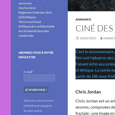
annonces
Nos horaires
Règlement intérieur de la
bibliothèque
ANNONCE
Tennis municipal
CINÉ DES
Politique de confidentialité
Accès base de données
randonnée
20/02/2025
MARIE 
C’est le documentaire
ABONNEZ-VOUS À NOTRE
film suit l’albatros de
INFOLETTRE
Faisant écho aux préoc
et éthique. La soirée 
E-mail
*
partir de 18h avec Poll
Chris Jordan
Chris Jordan est un ar
Abonnez-vous à notre
infolettre et rejoignez
œuvres, composées de 
les 409 autres
fractale : une image en