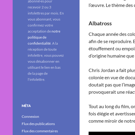
abonné·es pour
l’œuvre. Le thème des
recevoir 2 ou 3
infolettres par mois. En
vous abonnant, vous
Albatross
confirmez votre
acceptation de
notre
Chaque année des colon
politique de
afin de se reproduire.
confidentialité
. A la
étouffement ou empois
réception de toute
d’origine humaine que 
infolettre, vous pouvez
vous désabonner en
utilisant le lien en bas
Chris Jordan a fait plu
de la page de
colonie en vue de docu
l'infolettre.
doutait pas que l’image
provoquerait une réact
Tout au long du film, 
MÉTA
fois élégie et avertisse
Connexion
comme miroir de notr
Flux des publications
Flux des commentaires