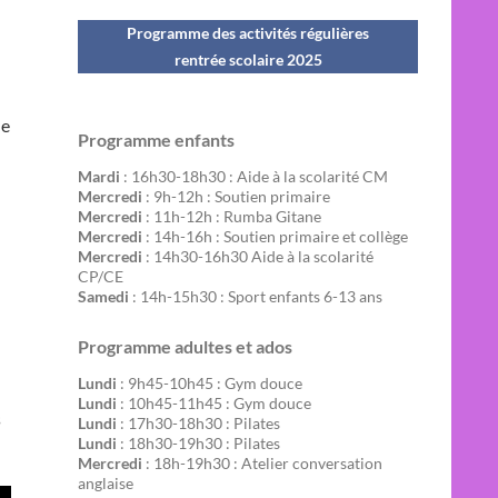
Programme des activités régulières
rentrée scolaire 202
5
ue
Programme enfants
Mardi
: 16h30-18h30 : Aide à la scolarité CM
Mercredi
: 9h-12h : Soutien primaire
Mercredi
: 11h-12h : Rumba Gitane
Mercredi
: 14h-16h : Soutien primaire et collège
Mercredi
: 14h30-16h30 Aide à la scolarité
CP/CE
Samedi
: 14h-15h30 : Sport enfants 6-13 ans
Programme adultes et ados
Lundi
: 9h45-10h45 : Gym douce
Lundi
: 10h45-11h45 : Gym douce
s
Lundi
: 17h30-18h30 : Pilates
Lundi
: 18h30-19h30 : Pilates
Mercredi
: 18h-19h30 : Atelier conversation
anglaise