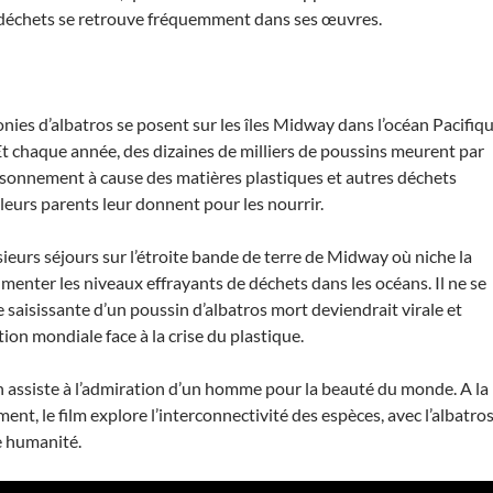
 déchets se retrouve fréquemment dans ses œuvres.
ies d’albatros se posent sur les îles Midway dans l’océan Pacifiq
 Et chaque année, des dizaines de milliers de poussins meurent par
onnement à cause des matières plastiques et autres déchets
leurs parents leur donnent pour les nourrir.
sieurs séjours sur l’étroite bande de terre de Midway où niche la
menter les niveaux effrayants de déchets dans les océans. Il ne se
 saisissante d’un poussin d’albatros mort deviendrait virale et
ion mondiale face à la crise du plastique.
on assiste à l’admiration d’un homme pour la beauté du monde. A la
ment, le film explore l’interconnectivité des espèces, avec l’albatro
e humanité.