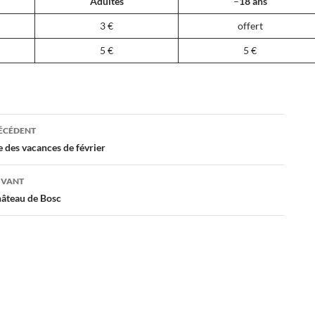
Adultes
–
18 ans
3 €
offert
5 €
5 €
ation
RÉCÉDENT
des vacances de février
es
IVANT
hâteau de Bosc