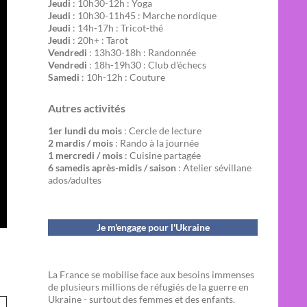
Jeudi
: 10h30-12h : Yoga
Jeudi
: 10h30-11h45 : Marche nordique
Jeudi
: 14h-17h : Tricot-thé
Jeudi
: 20h+ : Tarot
Vendredi
: 13h30-18h : Randonnée
Vendredi
: 18h-19h30 : Club d'échecs
Samedi
: 10h-12h : Couture
Autres activités
1er lundi du mois
: Cercle de lecture
2 mardis / mois
: Rando à la journée
1 mercredi / mois
: Cuisine partagée
6 samedis après-midis / saison
: Atelier sévillane
ados/adultes
Je m'engage pour l'Ukraine
La France se mobilise face aux besoins immenses
de plusieurs millions de réfugiés de la guerre en
Ukraine - surtout des femmes et des enfants.