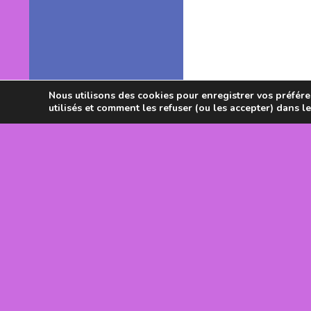
Nous utilisons des cookies pour enregistrer vos préféren
utilisés et comment les refuser (ou les accepter) dans l
Avec le souti
DRJSCS Occi