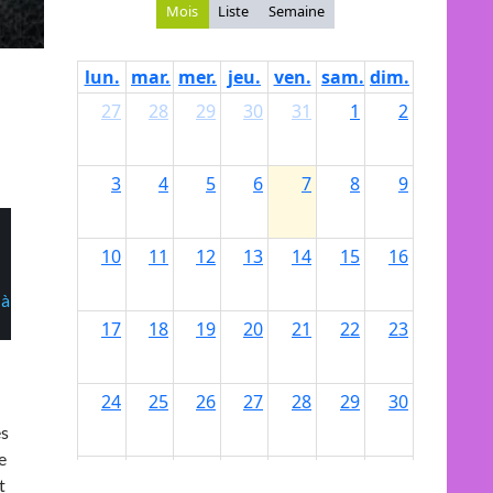
 à
es
e
t