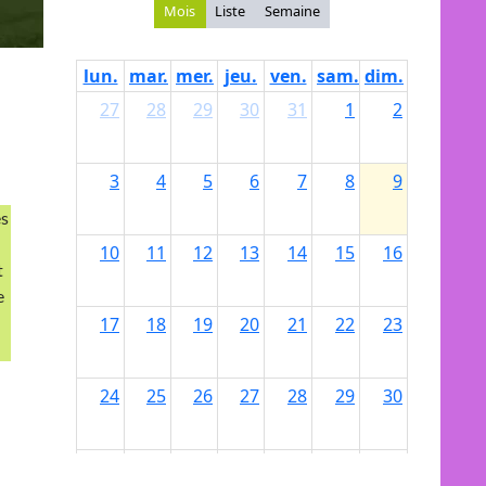
ès
t
e