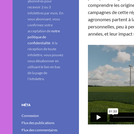
abonné·es pour
comprendre les origine
recevoir 2 ou 3
campagnes de cette ré
infolettres par mois. En
agronomes partent à la 
vous abonnant, vous
confirmez votre
personnelles, peu à peu
acceptation de
notre
années, et leur impact
politique de
confidentialité
. A la
réception de toute
infolettre, vous pouvez
vous désabonner en
utilisant le lien en bas
de la page de
l'infolettre.
MÉTA
Connexion
Flux des publications
Flux des commentaires