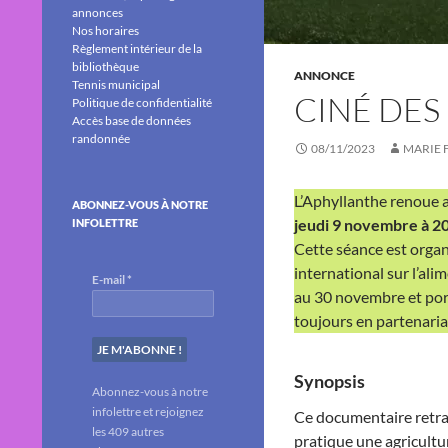
annonces
Nos horaires
Règlement intérieur de la
bibliothèque
ANNONCE
Tennis municipal
CINÉ DES
Politique de confidentialité
Accès base de données
randonnée
08/11/2023
MARIE 
L’Aphyllanthe renoue a
ABONNEZ-VOUS À NOTRE
jeudi 9 novembre à 2
INFOLETTRE
Cette séance est orga
international sur l’al
E-mail
*
au 30 novembre et por
toujours en partenaria
Synopsis
Abonnez-vous à notre
infolettre et rejoignez
Ce documentaire retrace
les 409 autres
pratique une agricultu