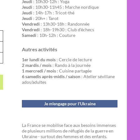
Jeudi
: 10h30-12h : Yoga
Jeudi
: 10h30-11h45 : Marche nordique
Jeudi
: 14h-17h : Tricot-thé
Jeudi
: 20h+ : Tarot
Vendredi
: 13h30-18h : Randonnée
Vendredi
: 18h-19h30 : Club d'échecs
Samedi
: 10h-12h : Couture
Autres activités
1er lundi du mois
: Cercle de lecture
2 mardis / mois
: Rando à la journée
1 mercredi / mois
: Cuisine partagée
6 samedis après-midis / saison
: Atelier sévillane
ados/adultes
Je m'engage pour l'Ukraine
La France se mobilise face aux besoins immenses
de plusieurs millions de réfugiés de la guerre en
Ukraine - surtout des femmes et des enfants.