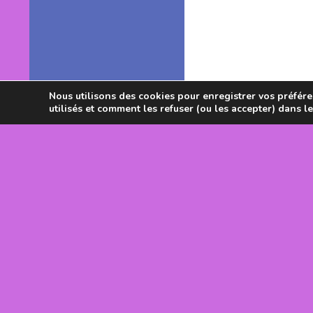
Nous utilisons des cookies pour enregistrer vos préféren
utilisés et comment les refuser (ou les accepter) dans l
Avec le souti
DRJSCS Occi