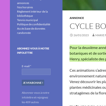
annonces
Nos horaires
Règlement intérieur de la
bibliothèque
ANNONCE
Tennis municipal
CYCLE BO
Politique de confidentialité
Accès base de données
randonnée
26/01/2023
MARIE 
Pour la deuxième anné
ABONNEZ-VOUS À NOTRE
botaniques et de sorti
INFOLETTRE
Henry, spécialiste des
E-mail
*
Ces animations s’adres
environnement naturel 
Venez découvrir les pl
plantes médicinales ou
stratagèmes de la flore
Abonnez-vous à notre
infolettre et rejoignez
les 409 autres