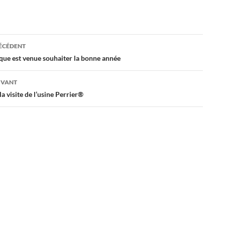
ation
RÉCÉDENT
que est venue souhaiter la bonne année
es
IVANT
la visite de l’usine Perrier®