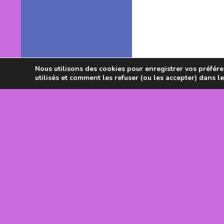
Nous utilisons des cookies pour enregistrer vos préféren
utilisés et comment les refuser (ou les accepter) dans l
Avec le souti
DRJSCS Occi