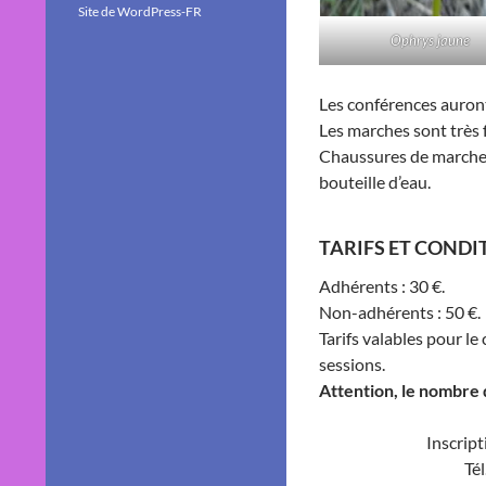
Site de WordPress-FR
Ophrys jaune
Les conférences auront
Les marches sont très f
Chaussures de marche 
bouteille d’eau.
TARIFS ET CONDIT
Adhérents : 30 €.
Non-adhérents : 50 €.
Tarifs valables pour l
sessions.
Attention, le nombre d
Inscript
Tél