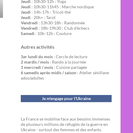
Jeudi
: 10h30-12h : Yoga
Jeudi
: 10h30-11h45 : Marche nordique
Jeudi
: 14h-17h : Tricot-thé
Jeudi
: 20h+ : Tarot
Vendredi
: 13h30-18h : Randonnée
Vendredi
: 18h-19h30 : Club d'échecs
Samedi
: 10h-12h : Couture
Autres activités
1er lundi du mois
: Cercle de lecture
2 mardis / mois
: Rando à la journée
1 mercredi / mois
: Cuisine partagée
6 samedis après-midis / saison
: Atelier sévillane
ados/adultes
Je m'engage pour l'Ukraine
La France se mobilise face aux besoins immenses
de plusieurs millions de réfugiés de la guerre en
Ukraine - surtout des femmes et des enfants.