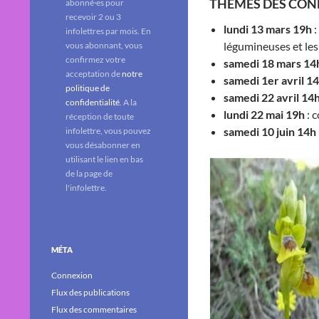
THÈMES DES CONF
abonné·es pour
recevoir 2 ou 3
lundi 13 mars 19h
:
infolettres par mois. En
légumineuses et les
vous abonnant, vous
confirmez votre
samedi 18 mars 14
acceptation de
notre
samedi 1er avril 1
politique de
samedi 22 avril 14
confidentialité
. A la
lundi 22 mai 19h
: c
réception de toute
samedi 10 juin 14h
infolettre, vous pouvez
vous désabonner en
utilisant le lien en bas
de la page de
l'infolettre.
MÉTA
Connexion
Flux des publications
Flux des commentaires