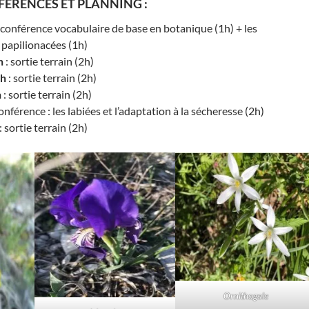
ÉRENCES ET PLANNING :
 conférence vocabulaire de base en botanique (1h) + les
 papilionacées (1h)
h
: sortie terrain (2h)
4h
: sortie terrain (2h)
h
: sortie terrain (2h)
onférence : les labiées et l’adaptation à la sécheresse (2h)
: sortie terrain (2h)
Ornithogale