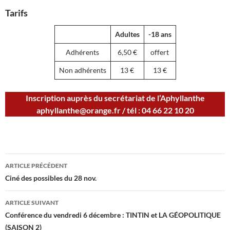
Tarifs
Adultes
-18 ans
Adhérents
6,50 €
offert
Non adhérents
13 €
13 €
Inscription auprès du secrétariat de l’Aphyllanthe
aphyllanthe@orange.fr / tél : 04 66 22 10 20
Navigation
ARTICLE PRÉCÉDENT
des
Ciné des possibles du 28 nov.
articles
ARTICLE SUIVANT
Conférence du vendredi 6 décembre : TINTIN et LA GÉOPOLITIQUE
(SAISON 2)