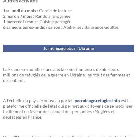
Autres activités
1er lundi du mois
: Cercle de lecture
2 mardis / mois
: Rando à la journée
1 mercredi / mois
: Cuisine partagée
6 samedis après-midis / saison
: Atelier sévillane ados/adultes
Je m'engage pour l'Ukraine
La France se mobilise face aux besoins immenses de plusieurs
millions de réfugiés de la guerre en Ukraine - surtout des femmes et
des enfants.
A l’échelle du pays, le nouveau portail
parrainage.refugies.info
est la
plateforme officielle de l'état qui permet aux citoyens de se mobiliser
facilement en faveur de l'accueil des personnes réfugiées et
déplacées en France.