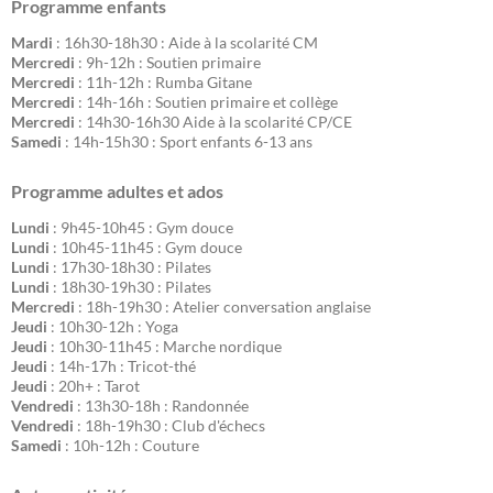
Programme enfants
Mardi
: 16h30-18h30 : Aide à la scolarité CM
Mercredi
: 9h-12h : Soutien primaire
Mercredi
: 11h-12h : Rumba Gitane
Mercredi
: 14h-16h : Soutien primaire et collège
Mercredi
: 14h30-16h30 Aide à la scolarité CP/CE
Samedi
: 14h-15h30 : Sport enfants 6-13 ans
Programme adultes et ados
Lundi
: 9h45-10h45 : Gym douce
Lundi
: 10h45-11h45 : Gym douce
Lundi
: 17h30-18h30 : Pilates
Lundi
: 18h30-19h30 : Pilates
Mercredi
: 18h-19h30 : Atelier conversation anglaise
Jeudi
: 10h30-12h : Yoga
Jeudi
: 10h30-11h45 : Marche nordique
Jeudi
: 14h-17h : Tricot-thé
Jeudi
: 20h+ : Tarot
Vendredi
: 13h30-18h : Randonnée
Vendredi
: 18h-19h30 : Club d'échecs
Samedi
: 10h-12h : Couture