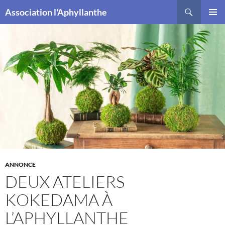
Recherche
Association l'Aphyllanthe
ALLER
MENU
AU
PRINCI
CONTENU
ANNONCE
DEUX ATELIERS
KOKEDAMA À
L’APHYLLANTHE