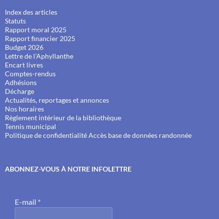
Index des articles
Statuts
Rapport moral 2025
Rapport financier 2025
Budget 2026
Lettre de l'Aphyllanthe
Encart livres
Comptes-rendus
Adhésions
Décharge
Actualités, reportages et annonces
Nos horaires
Règlement intérieur de la bibliothèque
Tennis municipal
Politique de confidentialité
Accès base de données randonnée
ABONNEZ-VOUS À NOTRE INFOLETTRE
E-mail
*