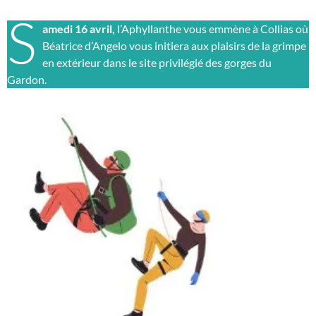
S
amedi 16 avril,
l’Aphyllanthe vous emmène à Collias où
Béatrice d’Angelo vous initiera aux plaisirs de la grimpe
en extérieur dans le site privilégié des gorges du
Gardon.