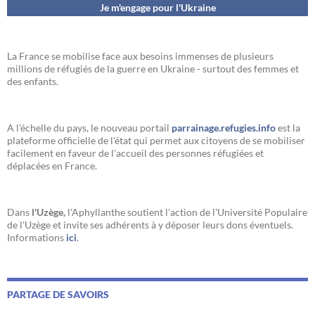
Je m'engage pour l'Ukraine
La France se mobilise face aux besoins immenses de plusieurs
millions de réfugiés de la guerre en Ukraine - surtout des femmes et
des enfants.
A l’échelle du pays, le nouveau portail
parrainage.refugies.info
est la
plateforme officielle de l'état qui permet aux citoyens de se mobiliser
facilement en faveur de l'accueil des personnes réfugiées et
déplacées en France.
Dans
l'Uzège,
l'Aphyllanthe soutient l'action de l'Université Populaire
de l'Uzège et invite ses adhérents à y déposer leurs dons éventuels.
Informations
ici
.
PARTAGE DE SAVOIRS