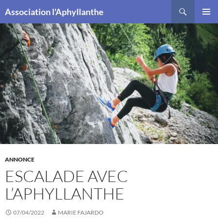
Recherche
Association l'Aphyllanthe
ALLER
MENU
AU
PRINCI
CONTENU
ANNONCE
ESCALADE AVEC
L’APHYLLANTHE
07/04/2022
MARIE FAJARDO