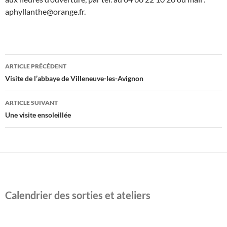
aphyllanthe@orange.fr.
Navigation
ARTICLE PRÉCÉDENT
des
Visite de l’abbaye de Villeneuve-les-Avignon
articles
ARTICLE SUIVANT
Une visite ensoleillée
Calendrier des sorties et ateliers