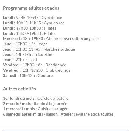
Programme adultes et ados
Lundi
: 9h45-10h45 : Gym douce
Lundi
: 10h45-11h45 : Gym douce
Lundi
: 17h30-18h30 : Pilates
Lundi
: 18h30-19h30 : Pilates
Mercredi
: 18h-19h30 : Atelier conversation anglaise
Jeudi
: 10h30-12h : Yoga
Jeudi
: 10h30-11h45 : Marche nordique
Jeudi
: 14h-17h : Tricot-thé
Jeudi
: 20h+ : Tarot
Vendredi
: 13h30-18h : Randonnée
Vendredi
: 18h-19h30 : Club d'échecs
Samedi
: 10h-12h : Couture
Autres activités
1er lundi du mois
: Cercle de lecture
2 mardis / mois
: Rando à la journée
1 mercredi / mois
: Cuisine partagée
6 samedis après-midis / saison
: Atelier sévillane ados/adultes