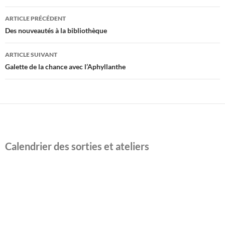
Navigation
ARTICLE PRÉCÉDENT
des
Des nouveautés à la bibliothèque
articles
ARTICLE SUIVANT
Galette de la chance avec l’Aphyllanthe
Calendrier des sorties et ateliers