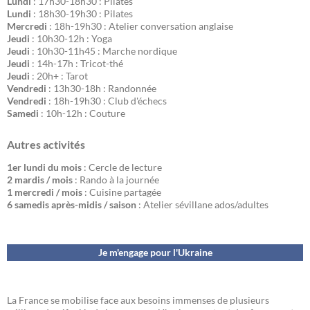
Lundi
: 17h30-18h30 : Pilates
Lundi
: 18h30-19h30 : Pilates
Mercredi
: 18h-19h30 : Atelier conversation anglaise
Jeudi
: 10h30-12h : Yoga
Jeudi
: 10h30-11h45 : Marche nordique
Jeudi
: 14h-17h : Tricot-thé
Jeudi
: 20h+ : Tarot
Vendredi
: 13h30-18h : Randonnée
Vendredi
: 18h-19h30 : Club d'échecs
Samedi
: 10h-12h : Couture
Autres activités
1er lundi du mois
: Cercle de lecture
2 mardis / mois
: Rando à la journée
1 mercredi / mois
: Cuisine partagée
6 samedis après-midis / saison
: Atelier sévillane ados/adultes
Je m'engage pour l'Ukraine
La France se mobilise face aux besoins immenses de plusieurs