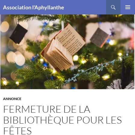
Recherche
Association l'Aphyllanthe
ALLER
MENU
AU
PRINCI
CONTENU
ANNONCE
FERMETURE DE LA
BIBLIOTHÈQUE POUR LES
FÊTES