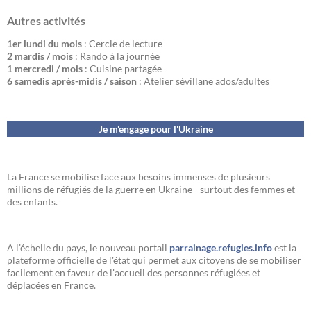
Autres activités
1er lundi du mois
: Cercle de lecture
2 mardis / mois
: Rando à la journée
1 mercredi / mois
: Cuisine partagée
6 samedis après-midis / saison
: Atelier sévillane ados/adultes
Je m'engage pour l'Ukraine
La France se mobilise face aux besoins immenses de plusieurs
millions de réfugiés de la guerre en Ukraine - surtout des femmes et
des enfants.
A l’échelle du pays, le nouveau portail
parrainage.refugies.info
est la
plateforme officielle de l'état qui permet aux citoyens de se mobiliser
facilement en faveur de l'accueil des personnes réfugiées et
déplacées en France.