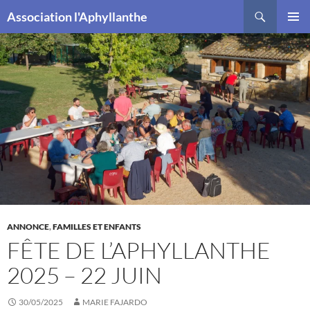
Recherche
Association l'Aphyllanthe
ALLER
MENU
AU
PRINCI
CONTENU
ANNONCE
,
FAMILLES ET ENFANTS
FÊTE DE L’APHYLLANTHE
2025 – 22 JUIN
30/05/2025
MARIE FAJARDO