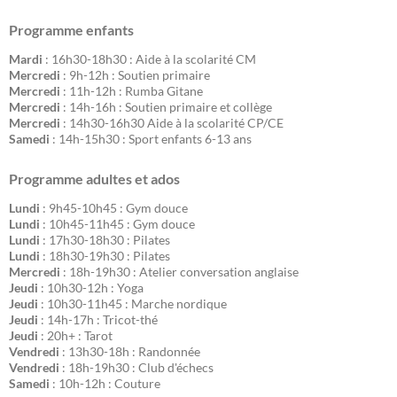
Programme enfants
Mardi
: 16h30-18h30 : Aide à la scolarité CM
Mercredi
: 9h-12h : Soutien primaire
Mercredi
: 11h-12h : Rumba Gitane
Mercredi
: 14h-16h : Soutien primaire et collège
Mercredi
: 14h30-16h30 Aide à la scolarité CP/CE
Samedi
: 14h-15h30 : Sport enfants 6-13 ans
Programme adultes et ados
Lundi
: 9h45-10h45 : Gym douce
Lundi
: 10h45-11h45 : Gym douce
Lundi
: 17h30-18h30 : Pilates
Lundi
: 18h30-19h30 : Pilates
Mercredi
: 18h-19h30 : Atelier conversation anglaise
Jeudi
: 10h30-12h : Yoga
Jeudi
: 10h30-11h45 : Marche nordique
Jeudi
: 14h-17h : Tricot-thé
Jeudi
: 20h+ : Tarot
Vendredi
: 13h30-18h : Randonnée
Vendredi
: 18h-19h30 : Club d'échecs
Samedi
: 10h-12h : Couture