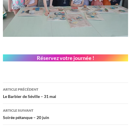
Réservez votre journée !
Navigation
ARTICLE PRÉCÉDENT
des
Le Barbier de Séville – 31 mai
articles
ARTICLE SUIVANT
Soirée pétanque – 20 juin