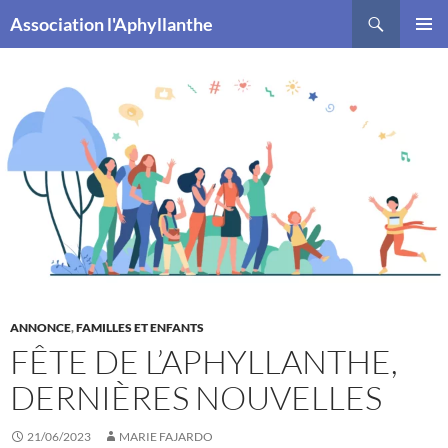
Recherche
Association l'Aphyllanthe
ALLER
MENU
AU
PRINCI
CONTENU
ANNONCE
,
FAMILLES ET ENFANTS
FÊTE DE L’APHYLLANTHE,
DERNIÈRES NOUVELLES
21/06/2023
MARIE FAJARDO