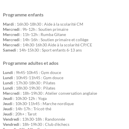
Programme enfants
Mardi
: 16h30-18h30 : Aide à la scolarité CM
Mercredi
: 9h-12h : Soutien primaire
Mercredi
: 11h-12h : Rumba Gitane
Mercredi
: 14h-16h : Soutien primaire et collège
Mercredi
: 14h30-16h30 Aide à la scolarité CP/CE
Samedi
: 14h-15h30 : Sport enfants 6-13 ans
Programme adultes et ados
Lundi
: 9h45-10h45 : Gym douce
Lundi
: 10h45-11h45 : Gym douce
Lundi
: 17h30-18h30 : Pilates
Lundi
: 18h30-19h30 : Pilates
Mercredi
: 18h-19h30 : Atelier conversation anglaise
Jeudi
: 10h30-12h : Yoga
Jeudi
: 10h30-11h45 : Marche nordique
Jeudi
: 14h-17h : Tricot-thé
Jeudi
: 20h+ : Tarot
Vendredi
: 13h30-18h : Randonnée
Vendredi
: 18h-19h30 : Club d'échecs