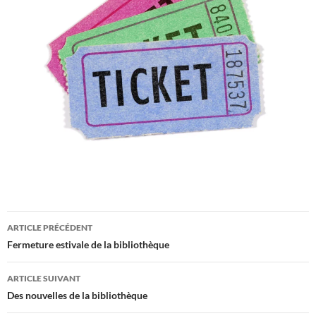
Navigation
ARTICLE PRÉCÉDENT
des
Fermeture estivale de la bibliothèque
articles
ARTICLE SUIVANT
Des nouvelles de la bibliothèque