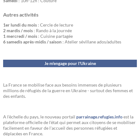
Samedi
: 10h-12h : Couture
Autres activités
1er lundi du mois
: Cercle de lecture
2 mardis / mois
: Rando à la journée
1 mercredi / mois
: Cuisine partagée
6 samedis après-midis / saison
: Atelier sévillane ados/adultes
Je m'engage pour l'Ukraine
La France se mobilise face aux besoins immenses de plusieurs
millions de réfugiés de la guerre en Ukraine - surtout des femmes et
des enfants.
A l’échelle du pays, le nouveau portail
parrainage.refugies.info
est la
plateforme officielle de l'état qui permet aux citoyens de se mobiliser
facilement en faveur de l'accueil des personnes réfugiées et
déplacées en France.