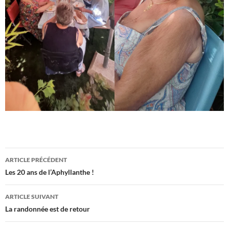
Navigation
ARTICLE PRÉCÉDENT
des
Les 20 ans de l’Aphyllanthe !
articles
ARTICLE SUIVANT
La randonnée est de retour