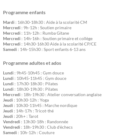
Programme enfants
Mardi
: 16h30-18h30 : Aide à la scolarité CM
Mercredi
: 9h-12h : Soutien primaire
Mercredi
: 11h-12h : Rumba Gitane
Mercredi
: 14h-16h : Soutien primaire et collège
Mercredi
: 14h30-16h30 Aide à la scolarité CP/CE
Samedi
: 14h-15h30 : Sport enfants 6-13 ans
Programme adultes et ados
Lundi
: 9h45-10h45 : Gym douce
Lundi
: 10h45-11h45 : Gym douce
Lundi
: 17h30-18h30 : Pilates
Lundi
: 18h30-19h30 : Pilates
Mercredi
: 18h-19h30 : Atelier conversation anglaise
Jeudi
: 10h30-12h : Yoga
Jeudi
: 10h30-11h45 : Marche nordique
Jeudi
: 14h-17h : Tricot-thé
Jeudi
: 20h+ : Tarot
Vendredi
: 13h30-18h : Randonnée
Vendredi
: 18h-19h30 : Club d'échecs
Samedi
: 10h-12h : Couture