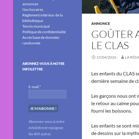
annonces
Nos horaires
Règlement intérieur de la
bibliothèque
ANNONCE
Tennis municipal
GOÛTER A
Politique de confidentialité
Accès base de données
LE CLAS
randonnée
15/04/2026
LA RÉD
ABONNEZ-VOUS À NOTRE
INFOLETTRE
Les enfants du CLAS se
dernière semaine de cl
E-mail
*
Les garçons nous ont m
le retour au calme pou
fourni les boissons.
Abonnez-vous à notre
Les enfants se sont mi
infolettre et rejoignez
de dessins sur la myth
les 409 autres