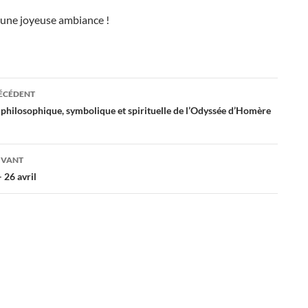
 une joyeuse ambiance !
ation
RÉCÉDENT
 philosophique, symbolique et spirituelle de l’Odyssée d’Homère
es
IVANT
 26 avril