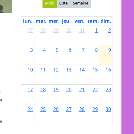
t
 a
é