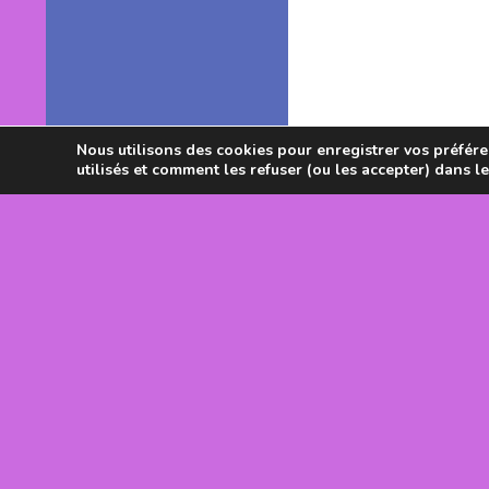
Nous utilisons des cookies pour enregistrer vos préféren
utilisés et comment les refuser (ou les accepter) dans l
Avec le souti
DRJSCS Occi