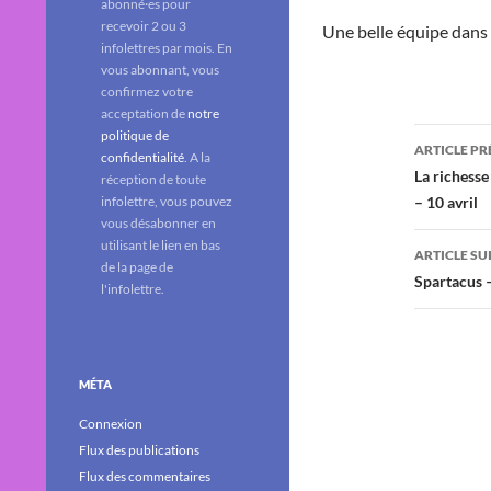
abonné·es pour
recevoir 2 ou 3
Une belle équipe dans
infolettres par mois. En
vous abonnant, vous
confirmez votre
acceptation de
notre
Navig
politique de
ARTICLE P
confidentialité
. A la
des
La richesse
réception de toute
infolettre, vous pouvez
– 10 avril
articl
vous désabonner en
utilisant le lien en bas
ARTICLE SU
de la page de
Spartacus –
l'infolettre.
MÉTA
Connexion
Flux des publications
Flux des commentaires