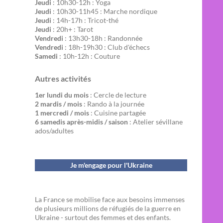
Jeudi
: 10h30-12h : Yoga
Jeudi
: 10h30-11h45 : Marche nordique
Jeudi
: 14h-17h : Tricot-thé
Jeudi
: 20h+ : Tarot
Vendredi
: 13h30-18h : Randonnée
Vendredi
: 18h-19h30 : Club d'échecs
Samedi
: 10h-12h : Couture
Autres activités
1er lundi du mois
: Cercle de lecture
2 mardis / mois
: Rando à la journée
1 mercredi / mois
: Cuisine partagée
6 samedis après-midis / saison
: Atelier sévillane
ados/adultes
Je m'engage pour l'Ukraine
La France se mobilise face aux besoins immenses
de plusieurs millions de réfugiés de la guerre en
Ukraine - surtout des femmes et des enfants.