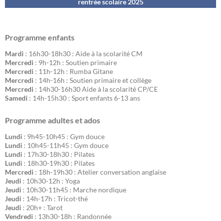
rentrée scolaire 202
5
Programme enfants
Mardi
: 16h30-18h30 : Aide à la scolarité CM
Mercredi
: 9h-12h : Soutien primaire
Mercredi
: 11h-12h : Rumba Gitane
Mercredi
: 14h-16h : Soutien primaire et collège
Mercredi
: 14h30-16h30 Aide à la scolarité CP/CE
Samedi
: 14h-15h30 : Sport enfants 6-13 ans
Programme adultes et ados
Lundi
: 9h45-10h45 : Gym douce
Lundi
: 10h45-11h45 : Gym douce
Lundi
: 17h30-18h30 : Pilates
Lundi
: 18h30-19h30 : Pilates
Mercredi
: 18h-19h30 : Atelier conversation anglaise
Jeudi
: 10h30-12h : Yoga
Jeudi
: 10h30-11h45 : Marche nordique
Jeudi
: 14h-17h : Tricot-thé
Jeudi
: 20h+ : Tarot
Vendredi
: 13h30-18h : Randonnée