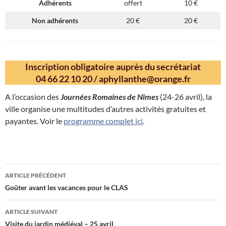
Adhérents
offert
10 €
Non adhérents
20 €
20 €
Inscription obligatoire auprès du secrétariat
04 66 22 10 20
/
aphyllanthe@orange.fr
A l’occasion des
Journées Romaines de Nîmes
(24-26 avril), la
ville organise une multitudes d’autres activités gratuites et
payantes. Voir le
programme complet ici
.
Navigation
ARTICLE PRÉCÉDENT
des
Goûter avant les vacances pour le CLAS
articles
ARTICLE SUIVANT
Visite du jardin médiéval – 25 avril