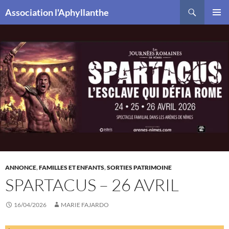
Recherche
Association l'Aphyllanthe
ALLER
MENU
AU
PRINCI
CONTENU
ANNONCE
,
FAMILLES ET ENFANTS
,
SORTIES PATRIMOINE
SPARTACUS – 26 AVRIL
16/04/2026
MARIE FAJARDO