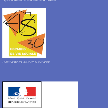
L'Aphyllanthe est partenaire de la CAF du Gard
L'Aphyllanthe est un espace de vie sociale