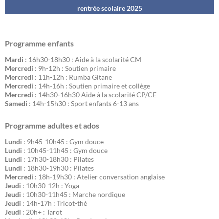
rentrée scolaire 202
5
Programme enfants
Mardi
: 16h30-18h30 : Aide à la scolarité CM
Mercredi
: 9h-12h : Soutien primaire
Mercredi
: 11h-12h : Rumba Gitane
Mercredi
: 14h-16h : Soutien primaire et collège
Mercredi
: 14h30-16h30 Aide à la scolarité CP/CE
Samedi
: 14h-15h30 : Sport enfants 6-13 ans
Programme adultes et ados
Lundi
: 9h45-10h45 : Gym douce
Lundi
: 10h45-11h45 : Gym douce
Lundi
: 17h30-18h30 : Pilates
Lundi
: 18h30-19h30 : Pilates
Mercredi
: 18h-19h30 : Atelier conversation anglaise
Jeudi
: 10h30-12h : Yoga
Jeudi
: 10h30-11h45 : Marche nordique
Jeudi
: 14h-17h : Tricot-thé
Jeudi
: 20h+ : Tarot