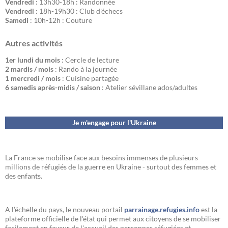
Vendredi
: 13h30-18h : Randonnée
Vendredi
: 18h-19h30 : Club d'échecs
Samedi
: 10h-12h : Couture
Autres activités
1er lundi du mois
: Cercle de lecture
2 mardis / mois
: Rando à la journée
1 mercredi / mois
: Cuisine partagée
6 samedis après-midis / saison
: Atelier sévillane ados/adultes
Je m'engage pour l'Ukraine
La France se mobilise face aux besoins immenses de plusieurs
millions de réfugiés de la guerre en Ukraine - surtout des femmes et
des enfants.
A l’échelle du pays, le nouveau portail
parrainage.refugies.info
est la
plateforme officielle de l'état qui permet aux citoyens de se mobiliser
facilement en faveur de l'accueil des personnes réfugiées et