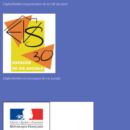
L'Aphyllanthe est partenaire de la CAF du Gard
L'Aphyllanthe est un espace de vie sociale