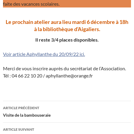
faite des vacances scolaires.
Le prochain atelier aura lieu mardi 6 décembre à 18h
à la bibliothèque d’Aigaliers.
Il reste 3/4 places disponibles.
Voir article Aphyllanthe du 20/09/22 ici.
Merci de vous inscrire auprès du secrétariat de l’Association.
Tél : 04 66 22 10 20 / aphyllanthe@orange.fr
Navigation
ARTICLE PRÉCÉDENT
des
Visite de la bambouseraie
articles
ARTICLE SUIVANT