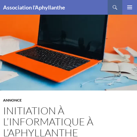
Recherche
Association l'Aphyllanthe
ALLER
MENU
AU
PRINCI
CONTENU
ANNONCE
INITIATION À
L’INFORMATIQUE À
L’APHYLLANTHE